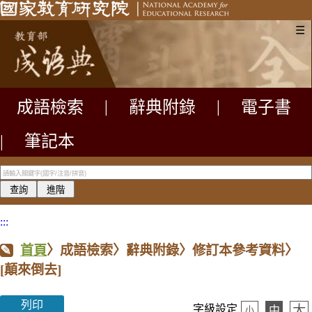
☰
成語檢索
|
辭典附錄
|
電子書
|
筆記本
:::
首頁
〉成語檢索〉辭典附錄〉修訂本參考資料〉
[顛來倒去]
列印
大
字級設定
中
小