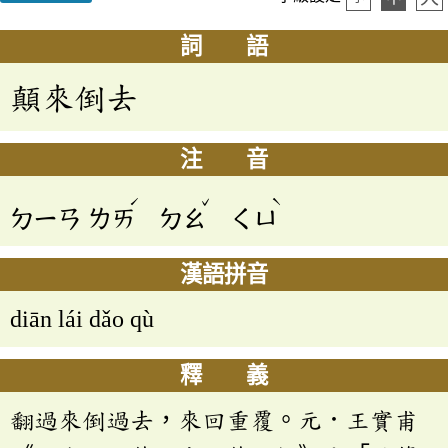
詞 語
顛來倒去
注 音
ˊ
ˇ
ˋ
ㄉㄧㄢ
ㄌㄞ
ㄉㄠ
ㄑㄩ
漢語拼音
diān lái dǎo qù
釋 義
翻過來倒過去，來回重覆。元．王實甫