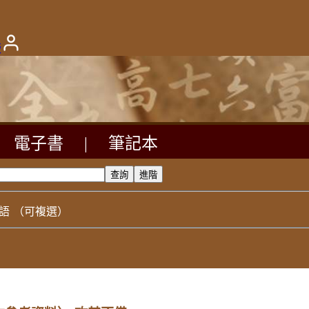
版
電子書
|
筆記本
語
（可複選）