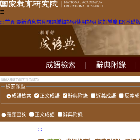
☰
:::
首頁
最新消息
常見問題
編輯說明
使用說明
網站導覽
EN
基礎
成語檢索
|
辭典附錄
|
檢索類型
成語檢索
正文成語
辭典附錄
近義成語
反義成
義類查詢
正文成語
辭典附錄
:::