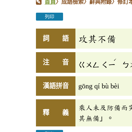
首頁
〉成語檢索〉辭典附錄〉修訂
列印
攻其不備
詞 語
ˊ
注 音
ㄍㄨㄥ
ㄑㄧ
ㄅ
漢語拼音
gōng qí bù bèi
乘人未及防備而
釋 義
其無備」。