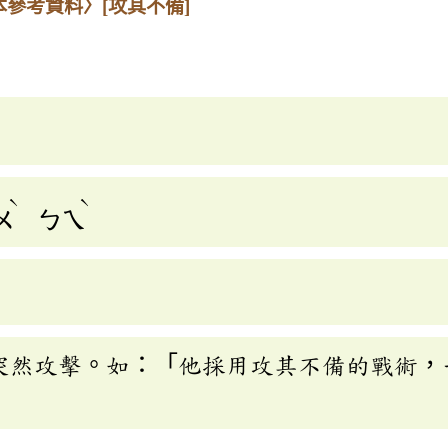
本參考資料〉
[攻其不備]
ˋ
ˋ
ㄨ
ㄅㄟ
突然攻擊。如：「他採用攻其不備的戰術，