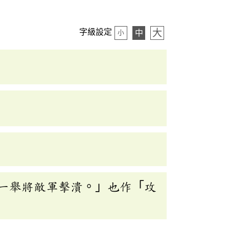
大
字級設定
中
小
一舉將敵軍擊潰。」也作「攻