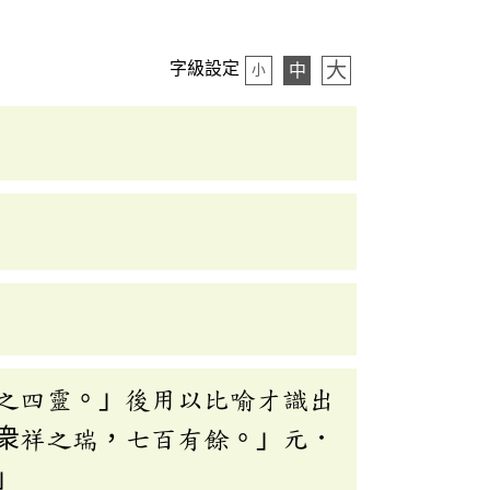
大
字級設定
中
小
之四靈。」後用以比喻才識出
衆祥之瑞，七百有餘。」元．
」