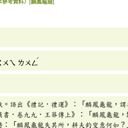
本參考資料〉
[麟鳳龜龍]
ˊ
ㄍㄨㄟ
ㄌㄨㄥ
獸。語出《禮記．禮運》：「麟鳳龜龍，謂
漢書．卷九九．王莽傳上》：「麟鳳龜龍，
詩：「麟鳳龜龍失其所，耕夫釣叟意何如？