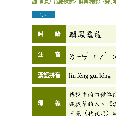
首頁
〉成語檢索〉辭典附錄〉修訂
列印
麟鳳龜龍
詞 語
ˊ
ˋ
注 音
ㄌㄧㄣ
ㄈㄥ
漢語拼音
lín fèng guī lóng
傳說中的四種祥
釋 義
類拔萃的人。《
王冕〈秋夜雨〉