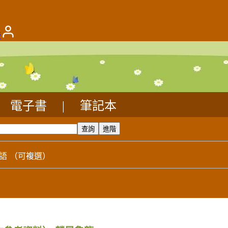
版
電子書
|
筆記本
語
（可複選）