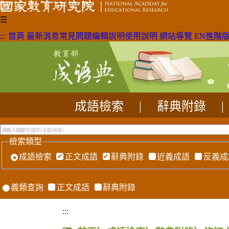
☰
:::
首頁
最新消息
常見問題
編輯說明
使用說明
網站導覽
EN
進階
成語檢索
|
辭典附錄
|
檢索類型
成語檢索
正文成語
辭典附錄
近義成語
反義成
義類查詢
正文成語
辭典附錄
:::