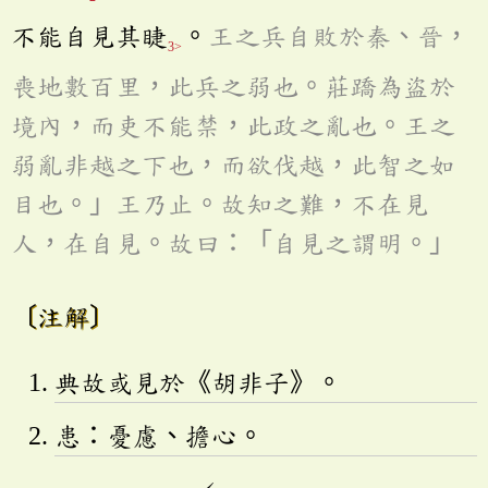
不能自見其睫
。
王之兵自敗於秦、晉，
3>
喪地數百里，此兵之弱也。莊蹻為盜於
境內，而吏不能禁，此政之亂也。王之
弱亂非越之下也，而欲伐越，此智之如
目也。」王乃止。故知之難，不在見
人，在自見。故曰：「自見之謂明。」
〔注解〕
典故或見於《胡非子》。
患：憂慮、擔心。
ˊ