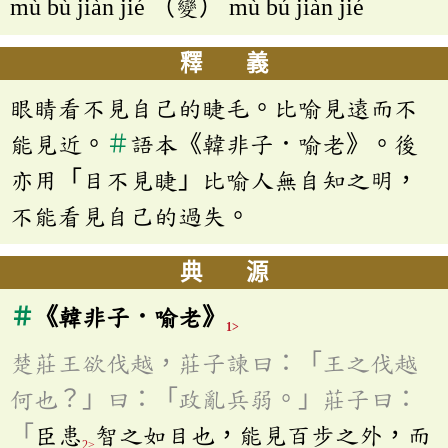
mù bù jiàn jié （變） mù bú jiàn jié
釋 義
眼睛看不見自己的睫毛。比喻見遠而不
能見近。
＃
語本《韓非子．喻老》。後
亦用「目不見睫」比喻人無自知之明，
不能看見自己的過失。
典 源
＃
《韓非子．喻老》
1>
楚莊王欲伐越，莊子諫曰：「王之伐越
何也？」曰：「政亂兵弱。」莊子曰：
「
臣患
智之如目也，能見百步之外，而
2>