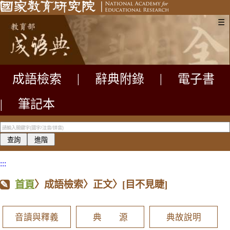
☰
成語檢索
|
辭典附錄
|
電子書
|
筆記本
:::
首頁
〉成語檢索〉正文〉
[目不見睫]
音讀與釋義
典 源
典故說明