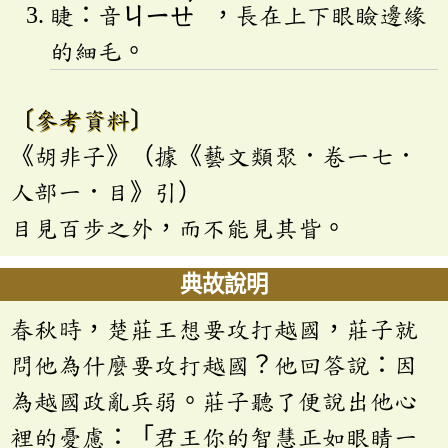
睫：音
ㄐㄧㄝ
，長在上下眼瞼邊緣
的細毛。
〔參考資料〕
《胡非子》（據《藝文類聚．卷一七．
人部一．目》引）
目見百步之外，而不能見其眥。
典故說明
春秋時，楚莊王想要攻打越國，莊子就
問他為什麼要攻打越國？他回答說：因
為越國政亂兵弱。莊子聽了便說出他心
裡的憂慮：「君王你的智慧正如眼睛一