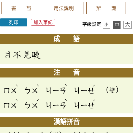
書 證
用法說明
辨 識
列印
加入筆記
大
字級設定
中
小
成 語
目不見睫
注 音
ˋ
ˋ
ˋ
ˊ
ㄇㄨ
ㄅㄨ
ㄐㄧㄢ
ㄐㄧㄝ
（變）
ˋ
ˊ
ˋ
ˊ
ㄇㄨ
ㄅㄨ
ㄐㄧㄢ
ㄐㄧㄝ
漢語拼音