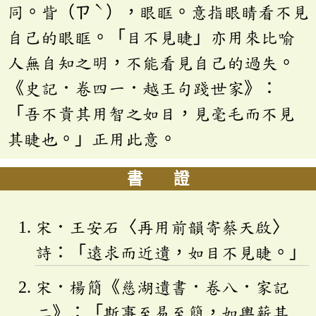
ˋ
同。眥（ㄗ
），眼眶。意指眼睛看不見
自己的眼眶。「目不見睫」亦用來比喻
人無自知之明，不能看見自己的過失。
《史記．卷四一．越王句踐世家》：
「吾不貴其用智之如目，見毫毛而不見
其睫也。」正用此意。
書 證
宋．王安石〈再用前韻寄蔡天啟〉
詩：「遠求而近遺，如目不見睫。」
宋．楊簡《慈湖遺書．卷八．家記
二》：「斯事至易至簡，如輿薪其