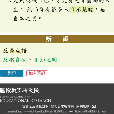
能夠認識自己，才能有充實圓滿的人
生， 然而卻有很多人
目不見睫
，無
自知之明。
辨 識
反義成語
反躬自省
、
自知之明
列印
加入筆記
✉
:::
個資法及隱私聲明
|
辭典公眾授權網
|
網網相連
|
三峽總院區地址：237201 新北市三峽區三樹路2號、
臺北院區地址：106011 臺北市大安區和平東路一段179號、