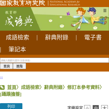
☰
成語檢索
|
辭典附錄
|
電子書
|
筆記本
:::
首頁
〉成語檢索〉辭典附錄〉修訂本參考資料〉
[躡蹻擔簦]
列印
大
字級設定
中
小