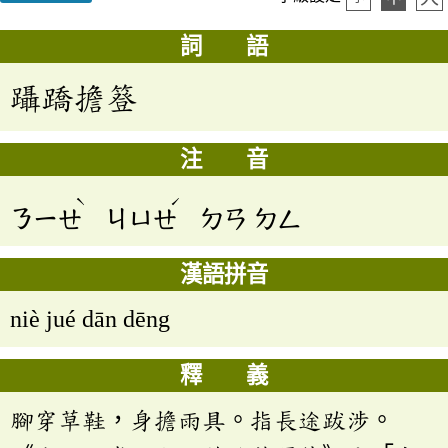
詞 語
躡蹻擔簦
注 音
ˋ
ˊ
ㄋㄧㄝ
ㄐㄩㄝ
ㄉㄢ
ㄉㄥ
漢語拼音
niè jué dān dēng
釋 義
腳穿草鞋，身擔雨具。指長途跋涉。