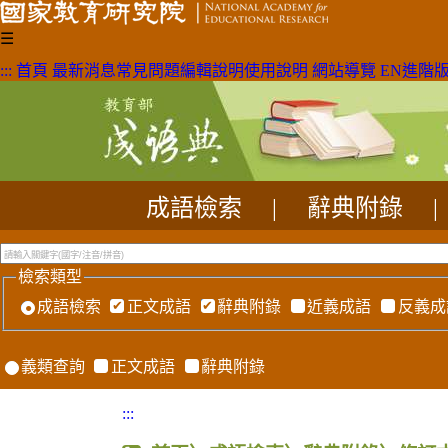
☰
:::
首頁
最新消息
常見問題
編輯說明
使用說明
網站導覽
EN
進階
成語檢索
|
辭典附錄
|
檢索類型
成語檢索
正文成語
辭典附錄
近義成語
反義成
義類查詢
正文成語
辭典附錄
:::