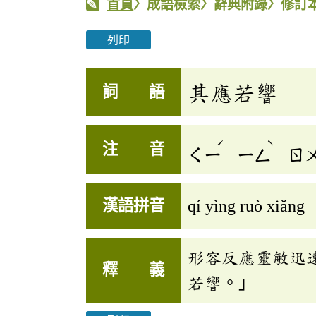
首頁
〉成語檢索〉辭典附錄〉修訂
列印
其應若響
詞 語
ˊ
ˋ
注 音
ㄑㄧ
ㄧㄥ
ㄖ
漢語拼音
qí yìng ruò xiǎng
形容反應靈敏迅
釋 義
若響。」