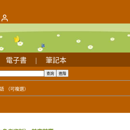
版
電子書
|
筆記本
語
（可複選）