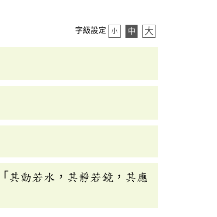
大
字級設定
中
小
「其動若水，其靜若鏡，其應