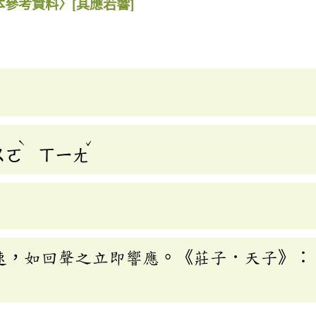
本參考資料〉
[其應若響]
ˋ
ˇ
ㄨㄛ
ㄒㄧㄤ
速，如回聲之立即響應。《莊子．天子》：