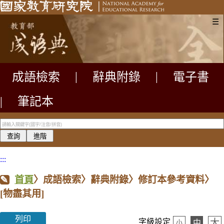
☰
成語檢索
|
辭典附錄
|
電子書
|
筆記本
:::
首頁
〉成語檢索〉辭典附錄〉修訂本參考資料〉
[物盡其用]
列印
大
字級設定
中
小