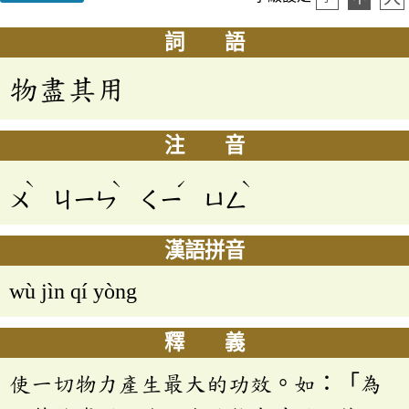
詞 語
物盡其用
注 音
ˋ
ˋ
ˊ
ˋ
ㄨ
ㄐㄧㄣ
ㄑㄧ
ㄩㄥ
漢語拼音
wù jìn qí yòng
釋 義
使一切物力產生最大的功效。如：「為