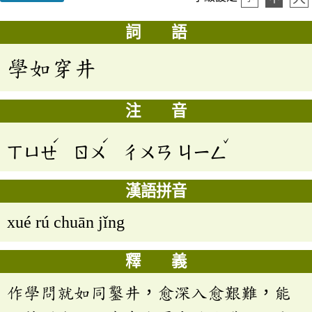
詞 語
學如穿井
注 音
ˊ
ˊ
ˇ
ㄒㄩㄝ
ㄖㄨ
ㄔㄨㄢ
ㄐㄧㄥ
漢語拼音
xué rú chuān jǐng
釋 義
作學問就如同鑿井，愈深入愈艱難，能