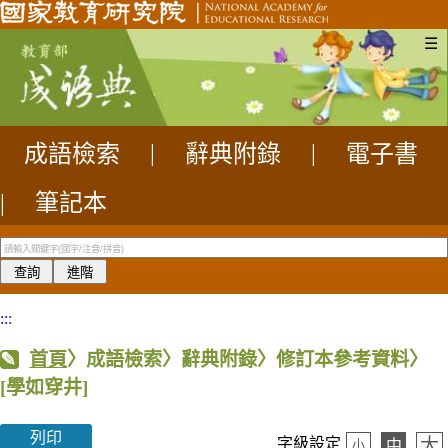
☰
成語檢索
|
辭典附錄
|
電子書
|
筆記本
:::
首頁
〉成語檢索〉辭典附錄〉修訂本參考資料〉
[學如穿井]
列印
大
字級設定
中
小