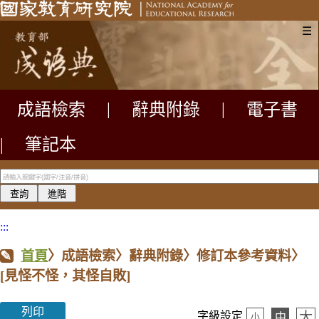
☰
成語檢索
|
辭典附錄
|
電子書
|
筆記本
:::
首頁
〉成語檢索〉辭典附錄〉修訂本參考資料〉
[見怪不怪，其怪自敗]
列印
大
字級設定
中
小