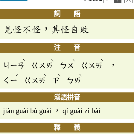
詞 語
見怪不怪，其怪自敗
注 音
ˋ
ˋ
ˋ
ˋ
ㄐㄧㄢ
ㄍㄨㄞ
ㄅㄨ
ㄍㄨㄞ
，
ˊ
ˋ
ˋ
ˋ
ㄑㄧ
ㄍㄨㄞ
ㄗ
ㄅㄞ
漢語拼音
jiàn guài bù guài ， qí guài zì bài
釋 義