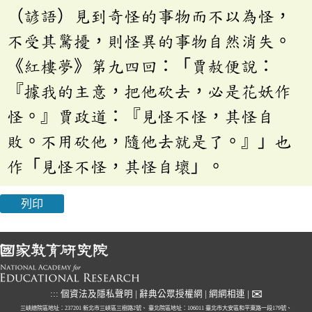
（諺語）見到奇怪的事物而不以為怪，
不受其驚擾，則怪異的事物自然消失。
《紅樓夢》第九四回：「賈赦便說：
『據我的主意，把他砍去，必是花妖作
怪。』賈政道：『見怪不怪，其怪自
敗。不用砍他，隨他去就是了。』」也
作「見怪不怪，其怪自壞」。
列印
✉
:::
個資法及隱私聲明
|
辭典公眾授權網
|
網網相連
|
三峽總院區地址：237201 新北市三峽區三樹路2號、
臺北院區地址：106011 臺北市大安區和平東路一段179號、