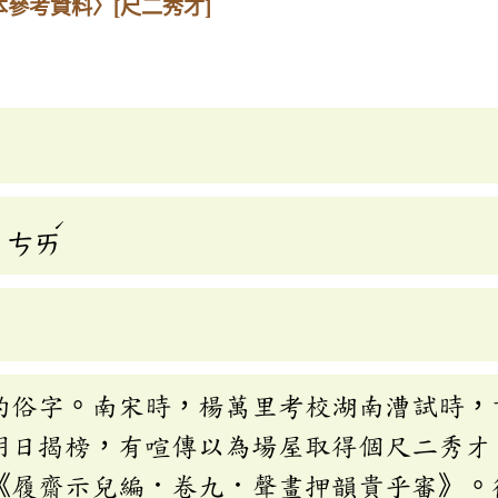
本參考資料〉
[尺二秀才]
ˊ
ㄘㄞ
的俗字。南宋時，楊萬里考校湖南漕試時，
明日揭榜，有喧傳以為場屋取得個尺二秀才
《履齋示兒編．卷九．聲畫押韻貴乎審》。