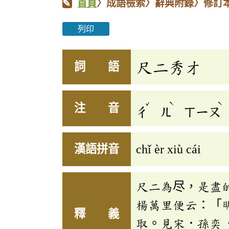
首頁
〉成語檢索〉辭典附錄〉修訂
列印
尺二秀才
詞 語
ˇ
ˋ
ˋ
注 音
ㄔ
ㄦ
ㄒㄧㄡ
漢語拼音
chǐ èr xiù cái
尺二為尽，是盡
楊萬里便云：「
釋 義
取。見宋．孫奕