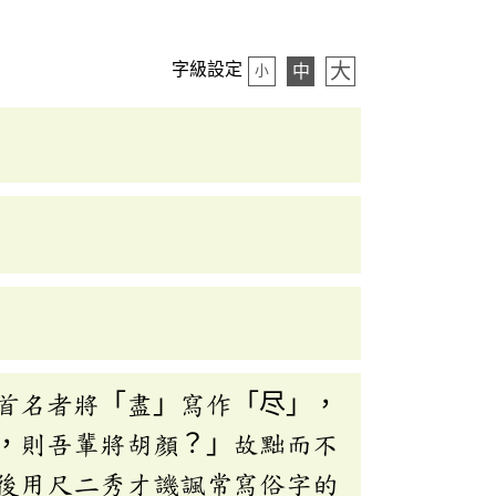
大
字級設定
中
小
首名者將「盡」寫作「尽」，
，則吾輩將胡顏？」故黜而不
後用尺二秀才譏諷常寫俗字的