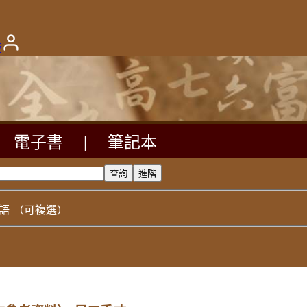
版
電子書
|
筆記本
語
（可複選）