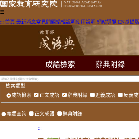
☰
:::
首頁
最新消息
常見問題
編輯說明
使用說明
網站導覽
EN
基礎
成語檢索
|
辭典附錄
|
檢索類型
成語檢索
正文成語
辭典附錄
近義成語
反義成
義類查詢
正文成語
辭典附錄
:::