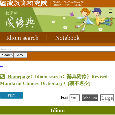
☰
Idiom search
|
Notebook
:::
Homepage
〉Idiom search〉辭典附錄〉Revised
Mandarin Chinese Dictionary〉
[朝不慮夕]
Print
Large
Font
Medium
Small
Idiom