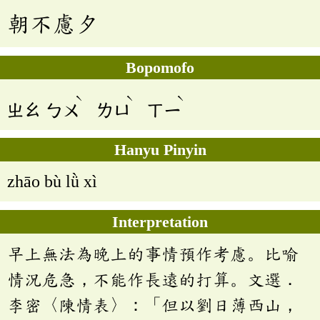
朝不慮夕
Bopomofo
ˋ
ˋ
ˋ
ㄓㄠ
ㄅㄨ
ㄌㄩ
ㄒㄧ
Hanyu Pinyin
zhāo bù lǜ xì
Interpretation
早上無法為晚上的事情預作考慮。比喻
情況危急，不能作長遠的打算。文選．
李密〈陳情表〉：「但以劉日薄西山，