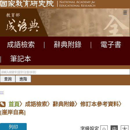
☰
成語檢索
|
辭典附錄
|
電子書
|
筆記本
:::
首頁
〉成語檢索〉辭典附錄〉修訂本參考資料〉
[崖岸自高]
列印
大
字級設定
中
小