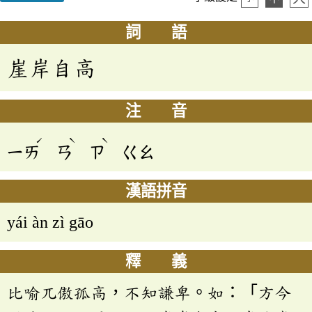
詞 語
崖岸自高
注 音
ˊ
ˋ
ˋ
ㄧㄞ
ㄢ
ㄗ
ㄍㄠ
漢語拼音
yái àn zì gāo
釋 義
比喻兀傲孤高，不知謙卑。如：「方今