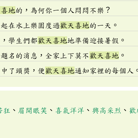
天喜地
的，為何你一個人悶悶不樂？
一起在水上樂園度過
歡天喜地
的一天。
了，學生們都
歡天喜地
地準備迎接暑假。
榜題名的消息，全家上下莫不
歡天喜地
。
己中了頭獎，便
歡天喜地
通知家裡的每個人
若狂
、
眉開眼笑
、
喜氣洋洋
、
興高采烈
、
歡