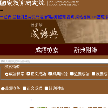
☰
:::
首頁
最新消息
常見問題
編輯說明
使用說明
網站導覽
EN
基礎
成語檢索
|
辭典附錄
|
檢索類型
成語檢索
正文成語
辭典附錄
近義成語
反義成
義類查詢
正文成語
辭典附錄
:::