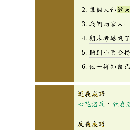
每個人都
歡
我們兩家人
期末考結束
聽到小明金
他一得知自
近義成語
心花怒放
、
欣喜
反義成語