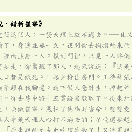
說．錯斬崔寧》
起殺這個人，一發天理上放不過去。──且
輸了，身邊並無一文，夜間便去掏摸些東西
，裡面並無一人。摸到門裡，只見一人醉倒
待要走，卻驚醒了那人，起來說道：『這是
人口都是餓死。』起身搶出房門。正待聲張
柴斧頭在我腳邊，這叫做人急計生，掉起斧
倒。卻去房中將十五貫錢盡數取了。後來打
生，喚做崔寧，冤枉了他謀財害命，雙雙受
樁人命是天理人心打不過去的；早晚還要超
：「原來我的丈夫也吃這廝殺了！又連累我