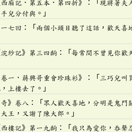
《西廂記．第五本．第四折》：「現將著夫
隻手兒分付與。」
第一七回：「兩個小頭目聽了這話，歡天喜
」
《浣紗記》第三四齣：「每常間不曾見你歡
．卷一．蔣興哥重會珍珠衫》：「三巧兒叫
地，上樓去了。」
驚奇》卷八：「眾人歡天喜地，分明是鬼門
了大王，又謝了陳大郎。」
《西樓記》第一九齣：「我只為愛你，吞聲