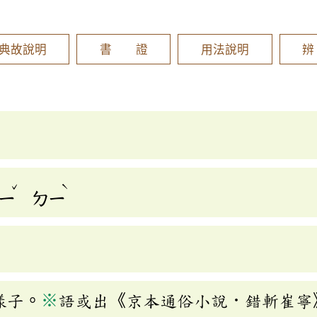
]
典故說明
書 證
用法說明
ˇ
ˋ
ㄧ
ㄉㄧ
樣子。
※
語或出《京本通俗小說．錯斬崔寧