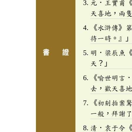
元．王實甫
天喜地，兩
《水滸傳》
待一時。』
書 證
明．梁辰魚
天？」
《喻世明言
去，歡天喜
《初刻拍案
一般，拜謝
清．袁于令