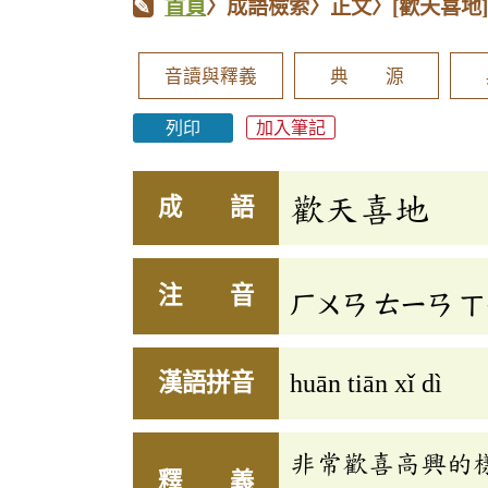
首頁
〉成語檢索〉正文〉
[歡天喜地
音讀與釋義
典 源
列印
加入筆記
歡天喜地
成 語
注 音
ㄏㄨㄢ
ㄊㄧㄢ
ㄒ
漢語拼音
huān tiān xǐ dì
非常歡喜高興的
釋 義