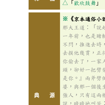
△
「
歡欣鼓舞
」
※
《京本通俗小
那大王道：「說
一年前，也是賭
不閂，推進去時
去摸他幾貫，正
你偷去了，一家
頭，卻好一把劈
是你。』兩斧劈
婆，與那一個後
強人，只有這兩
典 源
說，暗暗地叫苦