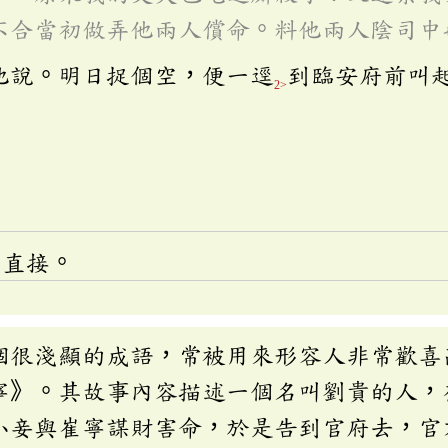
不合當初做弄他兩人償命。料他兩人陰司中
他說。明日捉個空，便一逕
到臨安府前叫
2>
。
、直接。
個很淺顯的成語，常被用來形容人非常歡喜
寧》。其故事內容描述一個名叫劉貴的人，
小妾與崔寧謀財害命，於是告到官府去，官