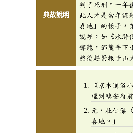
判了死刑。一年
典故說明
此人才是當年謀
喜地」的樣子，
說裡，如《水滸
鄧龍，鄧龍手下
然後趕緊報予山
《京本通俗
逕到臨安府
元．杜仁傑
喜地。」