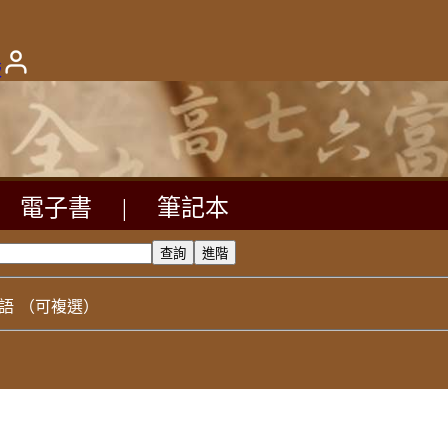
版
電子書
|
筆記本
語
（可複選）