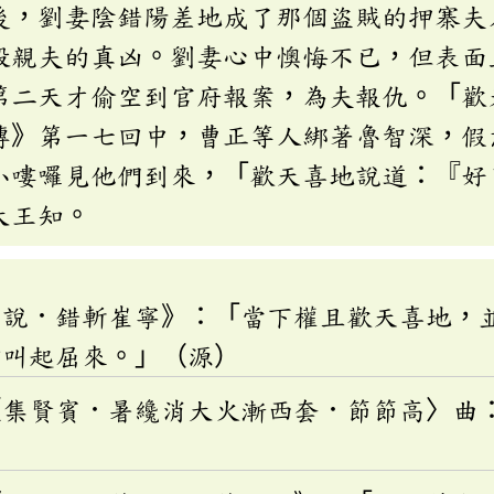
後，劉妻陰錯陽差地成了那個盜賊的押寨夫
殺親夫的真凶。劉妻心中懊悔不已，但表面
第二天才偷空到官府報案，為夫報仇。「歡
傳》第一七回中，曹正等人綁著魯智深，假
小嘍囉見他們到來，「歡天喜地說道：『好
大王知。
小說．錯斬崔寧》：「當下權且歡天喜地，
前叫起屈來。」（源）
〈集賢賓．暑纔消大火漸西套．節節高〉曲