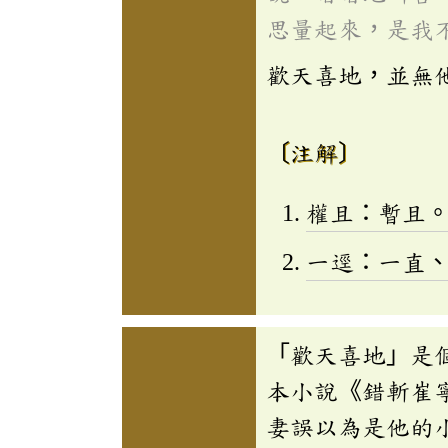
思量起來，是我
歡天喜地，並無
〔注解〕
權且：暫且
一逕：一直
「歡天喜地」是
本小說《錯斬崔
妻誤以為是他的