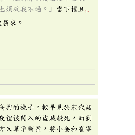
也須放我不過。」
當下權且
1>
起屈來。
高興的樣子，較早見於宋代話
夜裡被闖入的盜賊殺死，而劉
方又草率斷案，將小妾和崔寧