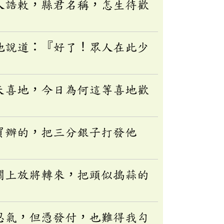
人誥敕，縣君名稱，怎生待歡
地說道：『好了！眾人在此少
天喜地，今日為何這等喜地歡
買辦的，把三分銀子打發他
關上放將轉來，把頭似搗蒜的
忍氣，但憑發付，也難得我勾