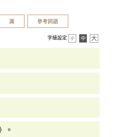
辨 識
參考詞語
大
字級設定
中
小
》。