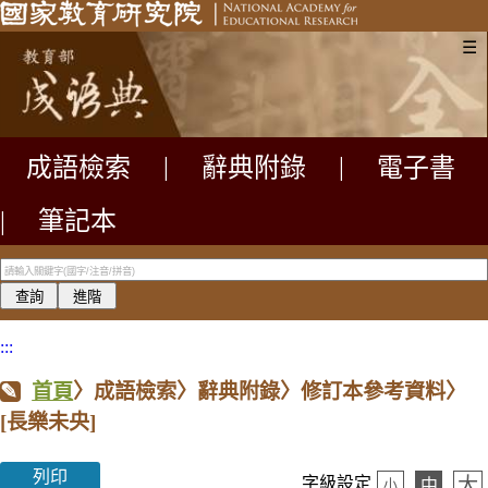
☰
成語檢索
|
辭典附錄
|
電子書
|
筆記本
:::
首頁
〉成語檢索〉辭典附錄〉修訂本參考資料〉
[長樂未央]
列印
大
字級設定
中
小