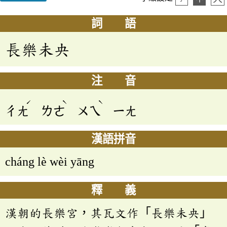
詞 語
長樂未央
注 音
ˊ
ˋ
ˋ
ㄔㄤ
ㄌㄜ
ㄨㄟ
ㄧㄤ
漢語拼音
cháng lè wèi yāng
釋 義
漢朝的長樂宮，其瓦文作「長樂未央」