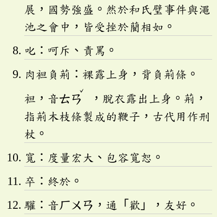
展，國勢強盛。然於和氏璧事件與澠
池之會中，皆受挫於藺相如。
叱：呵斥、責罵。
肉袒負荊：裸露上身，背負荊條。
ˇ
袒，音
ㄊㄢ
，脫衣露出上身。荊，
指荊木枝條製成的鞭子，古代用作刑
杖。
寬：度量宏大、包容寬恕。
卒：終於。
驩：音
ㄏㄨㄢ
，通「歡」，友好。