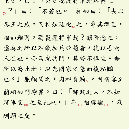
止之，曰：「公之視廉將軍孰與秦王
？」曰：「不若也。」相如曰：「夫以
7>
秦王之威，而相如廷叱
之，辱其群臣，
8>
相如雖駑，獨畏廉將軍哉？顧吾念之，
彊秦之所以不敢加兵於趙者，徒以吾兩
人在也。今兩虎共鬥，其勢不俱生。吾
所以為此者，以先國家之急而後私讎
也。」廉頗聞之，肉袒負荊
，因賓客至
9>
藺相如門謝罪。曰：「鄙賤之人，不知
將軍寬
之至此也。」卒
相與驩
，為
10>
11>
12>
刎頸之交。