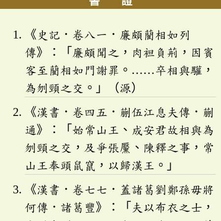
書 證
《史記．卷八一．廉頗藺相如列
傳》：「廉頗聞之，肉袒負荊，因賓
客至藺相如門謝罪。……卒相與驩，
為刎頸之交。」（源）
《漢書．卷四五．蒯伍江息夫傳．蒯
通》：「始常山王、成安君故相與為
刎頸之交，及爭張黶、陳釋之事，常
山王奉頭鼠竄，以歸漢王。」
《漢書．卷七七．蓋諸葛劉鄭孫毋將
何傳．諸葛豐》：「夫以布衣之士，