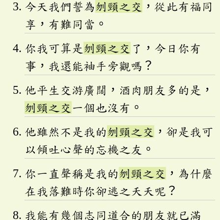
今天我們誓為
刎頸之交
，從此有福同
享，有難同當。
你我可算是
刎頸之交
了，今日你有
事，我還能袖手旁觀嗎？
他平生交游廣闊，酒肉朋友多的是，
刎頸之交
一個也沒有。
他雖然不是我的
刎頸之交
，卻是我可
以傾吐心聲的忘機之友。
你一直聲稱是我的
刎頸之交
，為什麼
在我落難時你卻逃之夭夭呢？
我能有幾個志同道合的朋友就已滿