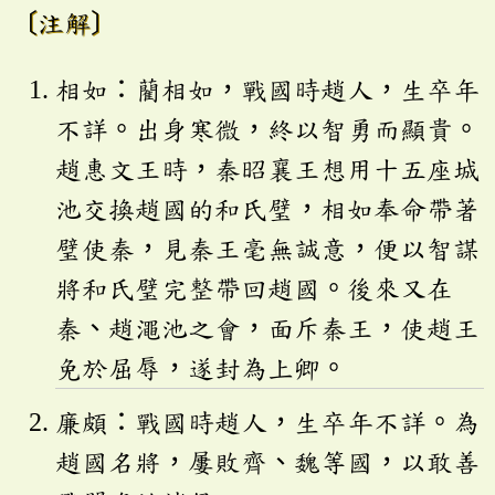
〔注解〕
相如：藺相如，戰國時趙人，生卒年
不詳。出身寒微，終以智勇而顯貴。
趙惠文王時，秦昭襄王想用十五座城
池交換趙國的和氏璧，相如奉命帶著
璧使秦，見秦王毫無誠意，便以智謀
將和氏璧完整帶回趙國。後來又在
秦、趙澠池之會，面斥秦王，使趙王
免於屈辱，遂封為上卿。
廉頗：戰國時趙人，生卒年不詳。為
趙國名將，屢敗齊、魏等國，以敢善