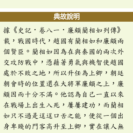
典故說明
據《史記．卷八一．廉頗藺相如列傳》
載，戰國時代，趙國有藺相如和廉頗兩
個賢臣。藺相如因為在與秦國的兩次外
交攻防戰中，憑藉著勇氣與機智使趙國
處於不敗之地，所以升任為上卿，朝廷
朝會時的位置還在大將軍廉頗之上，廉
頗因而十分不滿。他認為自己一直以來
在戰場上出生入死，屢屢建功，而藺相
如只不過是逞逞口舌之能，便從一個出
身卑賤的門客高升至上卿，實在讓人無