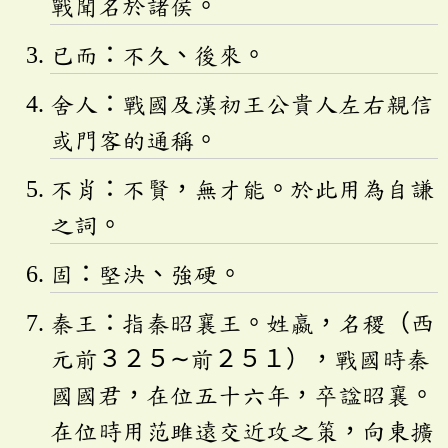
戰聞名於諸侯。
已而：不久、後來。
舍人：戰國及漢初王公貴人左右親信
或門客的通稱。
不肖：不賢，無才能。於此用為自謙
之詞。
固：堅決、強硬。
秦王：指秦昭襄王。姓嬴，名稷（西
元前３２５∼前２５１），戰國時秦
國國君，在位五十六年，卒諡昭襄。
在位時用范雎遠交近攻之策，向東擴