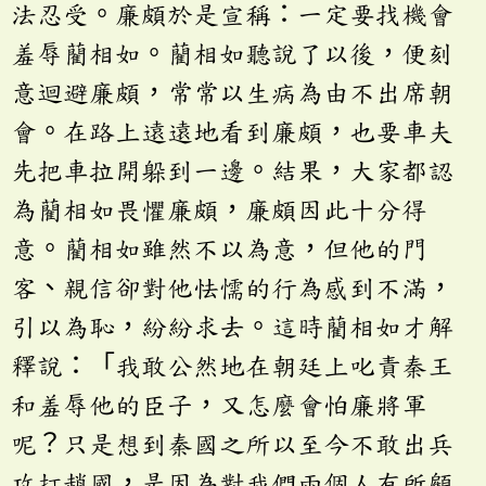
法忍受。廉頗於是宣稱：一定要找機會
羞辱藺相如。藺相如聽說了以後，便刻
意迴避廉頗，常常以生病為由不出席朝
會。在路上遠遠地看到廉頗，也要車夫
先把車拉開躲到一邊。結果，大家都認
為藺相如畏懼廉頗，廉頗因此十分得
意。藺相如雖然不以為意，但他的門
客、親信卻對他怯懦的行為感到不滿，
引以為恥，紛紛求去。這時藺相如才解
釋說：「我敢公然地在朝廷上叱責秦王
和羞辱他的臣子，又怎麼會怕廉將軍
呢？只是想到秦國之所以至今不敢出兵
攻打趙國，是因為對我們兩個人有所顧