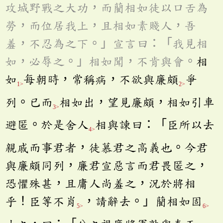
攻城野戰之大功，而藺相如徒以口舌為
勞，而位居我上，且相如素賤人，吾
羞，不忍為之下。」宣言曰：「我見相
如，必辱之。」相如聞，不肯與會。
相
如
每朝時，常稱病，不欲與廉頗
爭
1>
2>
列。已而
相如出，望見廉頗，相如引車
3>
避匿。於是舍人
相與諫曰：「臣所以去
4>
親戚而事君者，徒慕君之高義也。今君
與廉頗同列，廉君宣惡言而君畏匿之，
恐懼殊甚，且庸人尚羞之，況於將相
乎！臣等不肖
，請辭去。」藺相如固
5>
6>