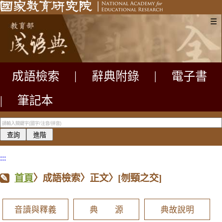
☰
成語檢索
|
辭典附錄
|
電子書
|
筆記本
:::
首頁
〉成語檢索〉正文〉
[刎頸之交]
音讀與釋義
典 源
典故說明