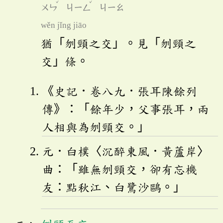
ˇ
ˇ
ㄨㄣ
ㄐㄧㄥ
ㄐㄧㄠ
wěn jǐng jiāo
猶「刎頸之交」。見「刎頸之
交」條。
《史記．卷八九．張耳陳餘列
傳》：「餘年少，父事張耳，兩
人相與為刎頸交。」
元．白樸〈沉醉東風．黃蘆岸〉
曲：「雖無刎頸交，卻有忘機
友：點秋江、白鷺沙鷗。」