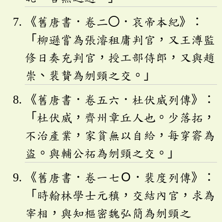
《舊唐書．卷二〇．哀帝本紀》：
「柳遜嘗為張濬租庸判官，又王溥監
修日奏充判官，授工部侍郎，又與趙
崇、裴贄為刎頸之交。」
《舊唐書．卷五六．杜伏威列傳》：
「杜伏威，齊州章丘人也。少落拓，
不治產業，家貧無以自給，每穿窬為
盜。與輔公祏為刎頸之交。」
《舊唐書．卷一七Ｏ．裴度列傳》：
「時翰林學士元稹，交結內官，求為
宰相，與知樞密魏弘簡為刎頸之