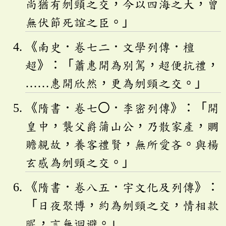
尚猶有刎頸之交，今以四海之大，曾
無伏節死誼之臣。」
《南史．卷七二．文學列傳．檀
超》：「蕭惠開為別駕，超便抗禮，
……惠開欣然，更為刎頸之交。」
《隋書．卷七〇．李密列傳》：「開
皇中，襲父爵蒲山公，乃散家產，賙
贍親故，養客禮賢，無所愛吝。與楊
玄感為刎頸之交。」
《隋書．卷八五．宇文化及列傳》：
「日夜聚博，約為刎頸之交，情相款
昵，言無迴避。」