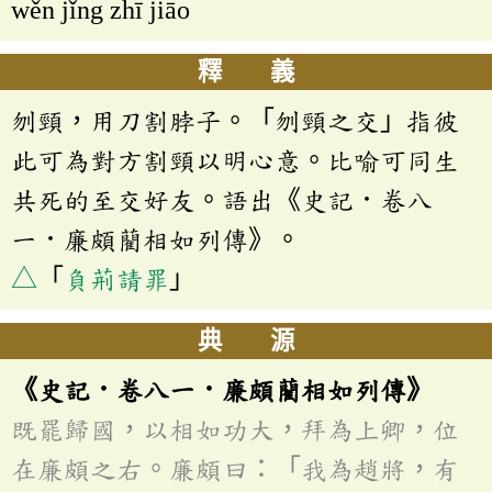
wěn jǐng zhī jiāo
釋 義
刎頸，用刀割脖子。「刎頸之交」指彼
此可為對方割頸以明心意。比喻可同生
共死的至交好友。語出《史記．卷八
一．廉頗藺相如列傳》。
△
「
負荊請罪
」
典 源
《史記．卷八一．廉頗藺相如列傳》
既罷歸國，以相如功大，拜為上卿，位
在廉頗之右。廉頗曰：「我為趙將，有