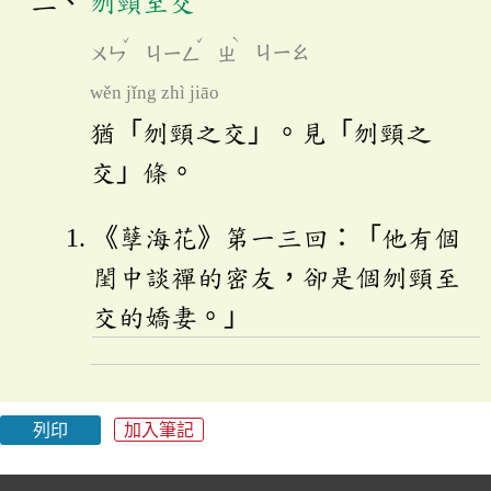
刎頸至交
ˇ
ˇ
ˋ
ㄨㄣ
ㄐㄧㄥ
ㄓ
ㄐㄧㄠ
wěn jǐng zhì jiāo
猶「刎頸之交」。見「刎頸之
交」條。
《孽海花》第一三回：「他有個
閨中談禪的密友，卻是個刎頸至
交的嬌妻。」
列印
加入筆記