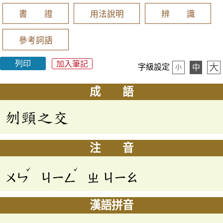
書 證
用法說明
辨 識
參考詞語
列印
加入筆記
大
字級設定
中
小
成 語
刎頸之交
注 音
ˇ
ˇ
ㄨㄣ
ㄐㄧㄥ
ㄓ
ㄐㄧㄠ
漢語拼音