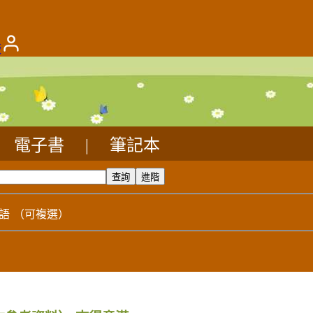
版
電子書
|
筆記本
語
（可複選）