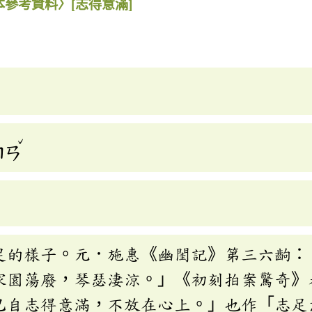
本參考資料〉
[志得意滿]
ˇ
ㄇㄢ
足的樣子。元．施惠《幽閨記》第三六齣：
家園蕩廢，琴瑟淒涼。」《初刻拍案驚奇》
已自志得意滿，不放在心上。」也作「志足