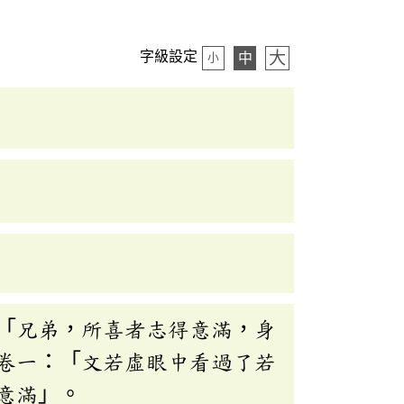
大
字級設定
中
小
「兄弟，所喜者志得意滿，身
卷一：「文若虛眼中看過了若
意滿」。