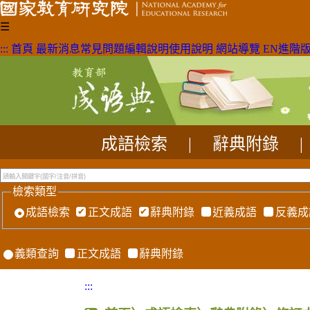
☰
:::
首頁
最新消息
常見問題
編輯說明
使用說明
網站導覽
EN
進階
成語檢索
|
辭典附錄
|
檢索類型
成語檢索
正文成語
辭典附錄
近義成語
反義成
義類查詢
正文成語
辭典附錄
:::