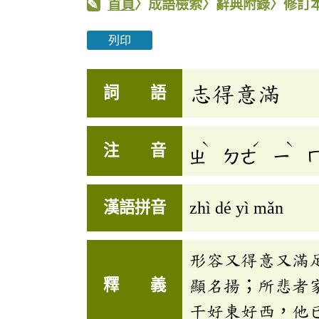
首頁
〉成語檢索〉辭典附錄〉修訂
列印
志得意滿
詞 語
ˋ
ˊ
ˋ
注 音
ㄓ
ㄉㄜ
ㄧ
漢語拼音
zhì dé yì mǎn
形容又得意又滿
釋 義
顯名揚；所悲者
干好東好西，他