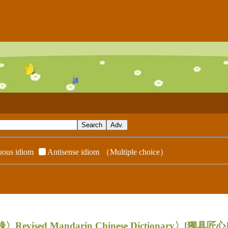
ous idiom
Antisense idiom
（Multiple choice）
evised Mandarin Chinese Dictionary〉
[獨具匠心