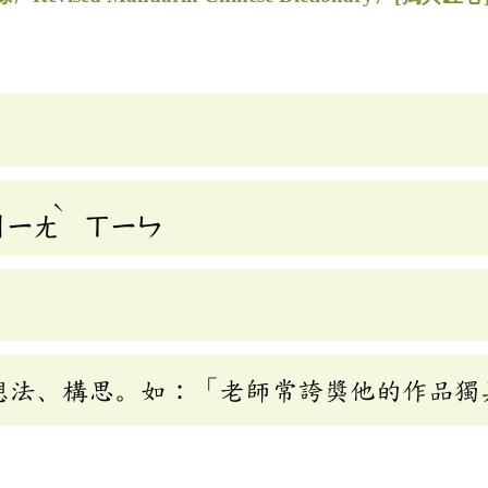
ˋ
ㄐㄧㄤ
ㄒㄧㄣ
想法、構思。如：「老師常誇獎他的作品獨