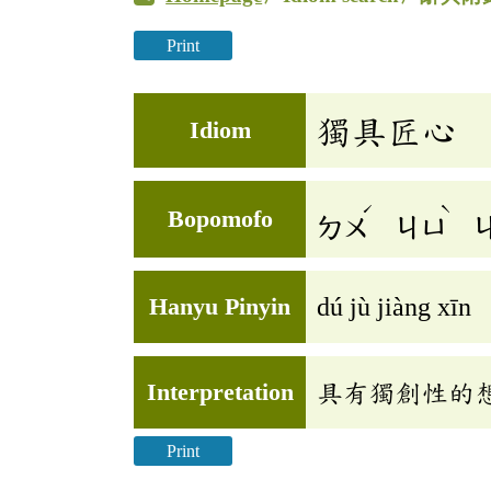
Print
獨具匠心
Idiom
ˊ
ˋ
Bopomofo
ㄉㄨ
ㄐㄩ
Hanyu Pinyin
dú jù jiàng xīn
Interpretation
具有獨創性的
Print