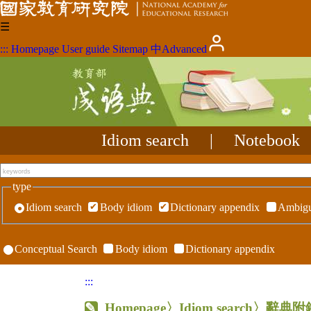
☰
:::
Homepage
User guide
Sitemap
中
Advanced
Idiom search
|
Notebook
type
Idiom search
Body idiom
Dictionary appendix
Ambigu
Conceptual Search
Body idiom
Dictionary appendix
:::
Homepage
〉Idiom search〉辭典附錄〉R