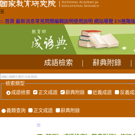
☰
:::
首頁
最新消息
常見問題
編輯說明
使用說明
網站導覽
EN
進階
成語檢索
|
辭典附錄
|
檢索類型
成語檢索
正文成語
辭典附錄
近義成語
反義成
義類查詢
正文成語
辭典附錄
:::