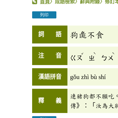
首頁
〉成語檢索〉辭典附錄〉修訂
列印
狗彘不食
詞 語
ˇ
ˋ
ˋ
注 音
ㄍㄡ
ㄓ
ㄅㄨ
漢語拼音
gǒu zhì bù shí
連豬狗都不願吃
釋 義
傳》：「汝為大