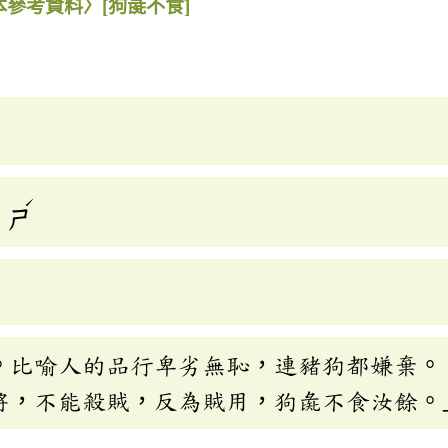
本參考資料〉
[狗彘不食]
ˊ
ㄕ
。比喻人的品行卑劣無恥，連豬狗都嫌棄。
將，不能殺賊，反為賊用，狗彘不食汝餘。