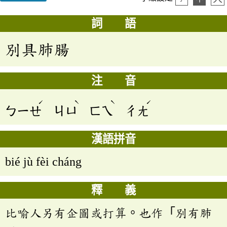
詞 語
別具肺腸
注 音
ˊ
ˋ
ˋ
ˊ
ㄅㄧㄝ
ㄐㄩ
ㄈㄟ
ㄔㄤ
漢語拼音
bié jù fèi cháng
釋 義
比喻人另有企圖或打算。也作「別有肺