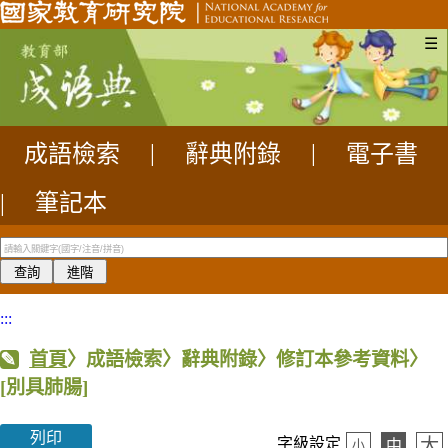
☰
成語檢索
|
辭典附錄
|
電子書
|
筆記本
:::
首頁
〉成語檢索〉辭典附錄〉修訂本參考資料〉
[別具肺腸]
列印
大
字級設定
中
小