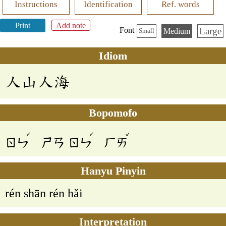
Instructions
Identification
Ref. words
Print
Add note
Large
Font
Medium
Small
Idiom
人山人海
Bopomofo
ˊ
ˊ
ˇ
ㄖㄣ
ㄕㄢ
ㄖㄣ
ㄏㄞ
Hanyu Pinyin
rén shān rén hǎi
Interpretation