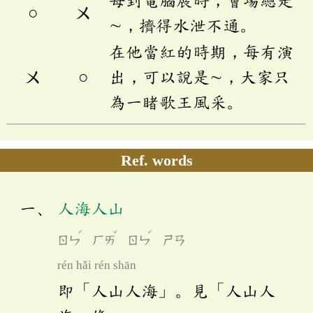
○
ㄨ
∼，擠得水泄不通。
在他當紅的時期，每有演
ㄨ
○
出，可以說是∼，大家只
為一睹歌王風采。
Ref. words
人海人山
ˊ
ˇ
ˊ
ㄖㄣ
ㄏㄞ
ㄖㄣ
ㄕㄢ
rén hǎi rén shān
即「人山人海」。見「人山人