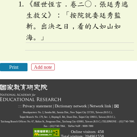
《醒世恆言．卷二〇．張廷秀逃
生救父》：「按院就委廷秀監
斬。出決之日，看的人如山如
海。」
Print
Add note
✉
:::
Privacy statement
|
Dictionary network
|
Network link
|
Headquarters: No. 2, Sanshu Rd., Sanxia Dist., New Taipei City 237201, Taiwan (R.O.C.)、
Taipei Branch: No. 179, Sec. 1, Heping E. Rd., Daan Dist., Taipei City 106011, Taiwan (R.O.C.)、
Taichung Branch Offices: No. 67, Shifan St., Fengyuan Dist., Taichung City 420081, Taiwan (R.O.C.)
TELEPHONE：(02)7740-7890、
Fax：(02)7740-7064、
TANet VoIP：9009-7890
Online visitors: 458
Total visitors: 204961558