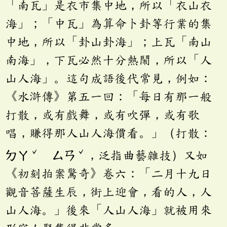
「南瓦」是衣市集中地，所以「衣山衣
海」；「中瓦」為算命卜卦等行業的集
中地，所以「卦山卦海」；上瓦「南山
南海」，下瓦必然十分熱鬧，所以「人
山人海」。這句成語後代常見，例如：
《水滸傳》第五一回：「每日有那一般
打散，或有戲舞，或有吹彈，或有歌
唱，賺得那人山人海價看。」（打散：
ˇ
ˇ
ㄉㄚ
ㄙㄢ
，泛指曲藝雜技）又如
《初刻拍案驚奇》卷六：「二月十九日
觀音菩薩生辰，街上迎會，看的人，人
山人海。」後來「人山人海」就被用來