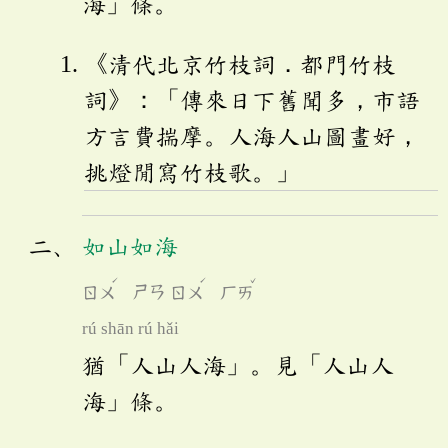
海」條。
《清代北京竹枝詞．都門竹枝
詞》：「傳來日下舊聞多，市語
方言費揣摩。人海人山圖畫好，
挑燈閒寫竹枝歌。」
如山如海
ˊ
ˊ
ˇ
ㄖㄨ
ㄕㄢ
ㄖㄨ
ㄏㄞ
rú shān rú hǎi
猶「人山人海」。見「人山人
海」條。