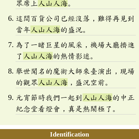
眾席上
人山人海
。
這間百貨公司已經沒落，難得再見到
當年
人山人海
的盛況。
為了一睹巨星的風采，機場大廳擠進
了
人山人海
的熱情影迷。
舉世聞名的魔術大師來臺演出，現場
的觀眾
人山人海
，盛況空前。
元宵節時我們一起到
人山人海
的中正
紀念堂看燈會，真是熱鬧極了。
Identification