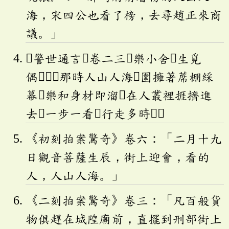
海，宋四公也看了榜，去尋趙正來商
議。」
《警世通言．卷二三．樂小舍𢬵生覓
偶》：「那時人山人海，圍擁著蓆棚綵
幕。樂和身材即溜，在人叢裡捱擠進
去，一步一看，行走多時。」
《初刻拍案驚奇》卷六：「二月十九
日觀音菩薩生辰，街上迎會，看的
人，人山人海。」
《二刻拍案驚奇》卷三：「凡百般貨
物俱趕在城隍廟前，直擺到刑部街上