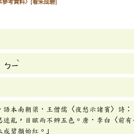
本參考資料〉
[看朱成碧]
ˋ
ㄅㄧ
。語本南朝梁．王僧儒〈夜愁示諸賓〉詩：
思迷亂，目眩而不辨五色。唐．李白〈前有
朱成碧顏始紅。」