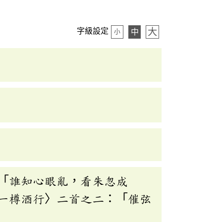
大
字級設定
中
小
「誰知心眼亂，看朱忽成
一樽酒行〉二首之二：「催弦