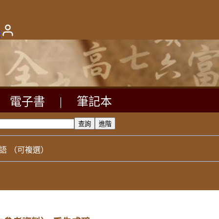
版
電子書
|
筆記本
語
（可複選）