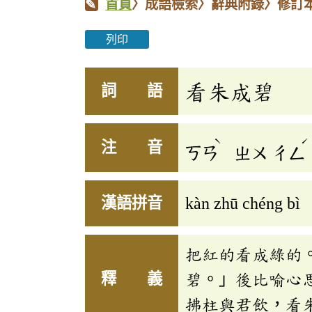
首頁
〉成語檢索〉辭典附錄〉修訂
列印
看朱成碧
詞 語
ˋ
ˊ
注 音
ㄎㄢ
ㄓㄨ
ㄔㄥ
漢語拼音
kàn zhū chéng bì
把紅的看成綠的
釋 義
碧。」後比喻心
拂柱與君飲，看