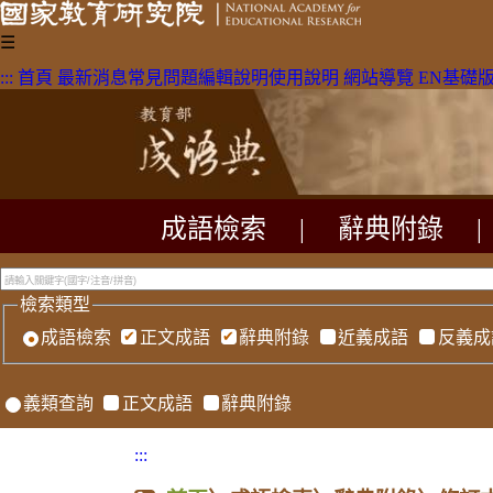
☰
:::
首頁
最新消息
常見問題
編輯說明
使用說明
網站導覽
EN
基礎
成語檢索
|
辭典附錄
|
檢索類型
成語檢索
正文成語
辭典附錄
近義成語
反義成
義類查詢
正文成語
辭典附錄
:::