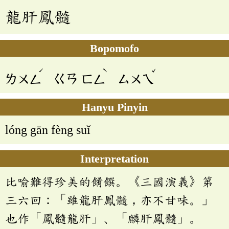
龍肝鳳髓
Bopomofo
ˊ
ˋ
ˇ
ㄌㄨㄥ
ㄍㄢ
ㄈㄥ
ㄙㄨㄟ
Hanyu Pinyin
lóng gān fèng suǐ
Interpretation
比喻難得珍美的餚饌。《三國演義》第
三六回：「雖龍肝鳳髓，亦不甘味。」
也作「鳳髓龍肝」、「麟肝鳳髓」。