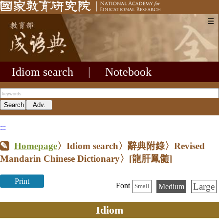
☰
Idiom search
|
Notebook
:::
Homepage
〉Idiom search〉辭典附錄〉Revised
Mandarin Chinese Dictionary〉
[龍肝鳳髓]
Print
Large
Font
Medium
Small
Idiom