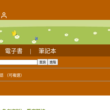
版
電子書
|
筆記本
語
（可複選）