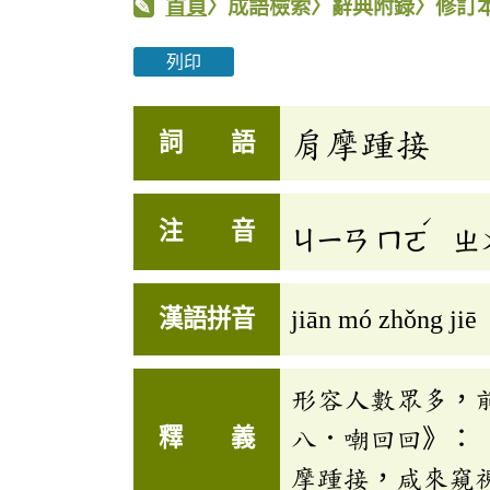
首頁
〉成語檢索〉辭典附錄〉修訂
列印
肩摩踵接
詞 語
ˊ
注 音
ㄐㄧㄢ
ㄇㄛ
ㄓ
漢語拼音
jiān mó zhǒng jiē
形容人數眾多，
釋 義
八．嘲回回》：
摩踵接，咸來窺