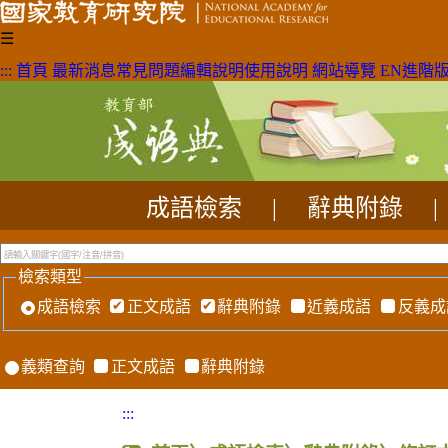
☰
:::
首頁
最新消息
常見問題
編輯說明
使用說明
網站導覽
EN
進階
成語檢索
|
辭典附錄
|
檢索類型
成語檢索
正文成語
辭典附錄
近義成語
反義成
義類查詢
正文成語
辭典附錄
:::