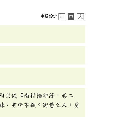
大
字級設定
中
小
陶宗儀《南村輟耕錄．卷二
妹，有所不顧。街巷之人，肩