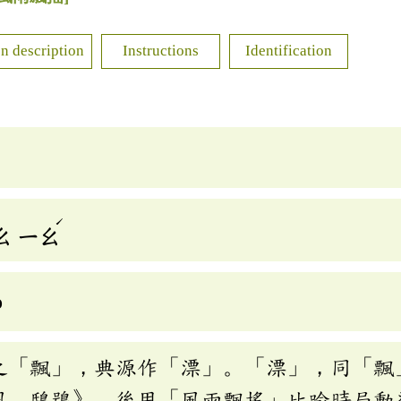
n description
Instructions
Identification
ˊ
ㄠ
ㄧㄠ
o
之「飄」，典源作「漂」。「漂」，同「飄
風．鴟鴞》。後用「風雨飄搖」比喻時局動