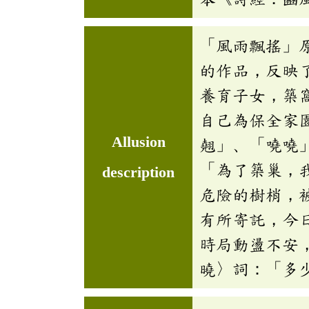
「風雨飄搖」
的作品，反映
養育子女，築
自己為保全家
Allusion
翹」、「嘵嘵
「為了築巢，
description
危險的樹梢，
有所寄託，今
時局動盪不安
曉〉詞：「多