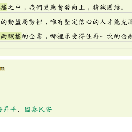
飄搖
之中，我們更應奮發向上，精誠團結。
搖
的動盪局勢裡，唯有堅定信心的人才能克
風雨飄搖
的企業，哪裡承受得住再一次的金
om
海昇平
、
國泰民安