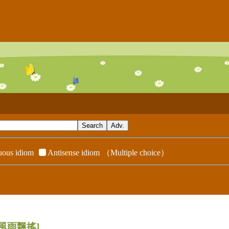
ous idiom
Antisense idiom
（Multiple choice）
[風雨飄搖]