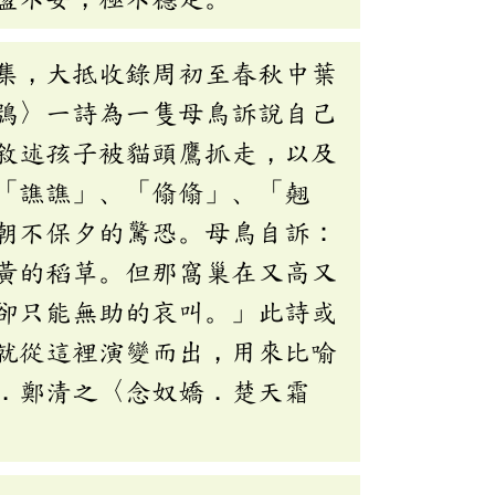
集，大抵收錄周初至春秋中葉
鴞〉一詩為一隻母鳥訴說自己
敘述孩子被貓頭鷹抓走，以及
「譙譙」、「翛翛」、「翹
朝不保夕的驚恐。母鳥自訴：
黃的稻草。但那窩巢在又高又
卻只能無助的哀叫。」此詩或
就從這裡演變而出，用來比喻
．鄭清之〈念奴嬌．楚天霜