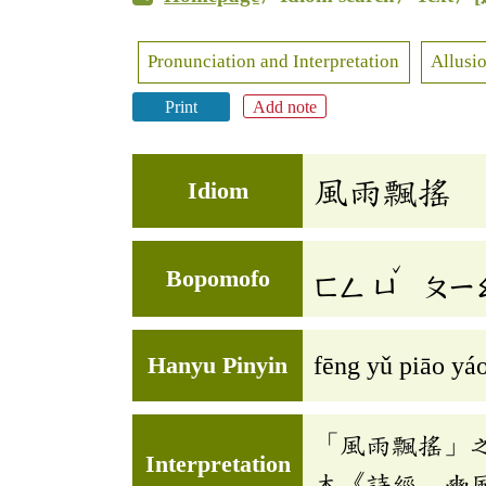
Pronunciation and Interpretation
Allusio
Print
Add note
風雨飄搖
Idiom
ˇ
Bopomofo
ㄈㄥ
ㄩ
ㄆㄧ
Hanyu Pinyin
fēng yǔ piāo yá
「風雨飄搖」
Interpretation
本《詩經．豳