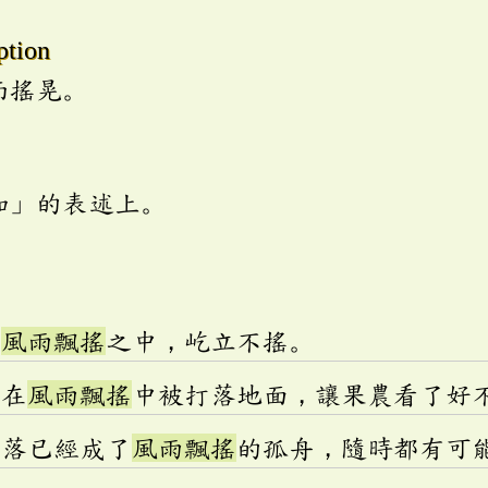
ption
而搖晃。
加」的表述上。
在
風雨飄搖
之中，屹立不搖。
實在
風雨飄搖
中被打落地面，讓果農看了好
村落已經成了
風雨飄搖
的孤舟，隨時都有可