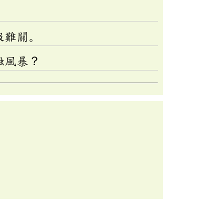
服難關。
融風暴？