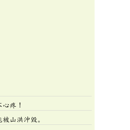
不心疼！
能被山洪沖毀。