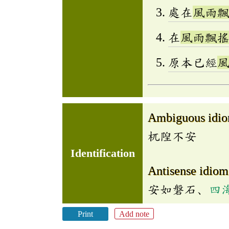
處在
風雨
在
風雨飄
原本已經
Ambiguous idi
杌隉不安
Identification
Antisense idiom
安如磐石、
四
Print
Add note