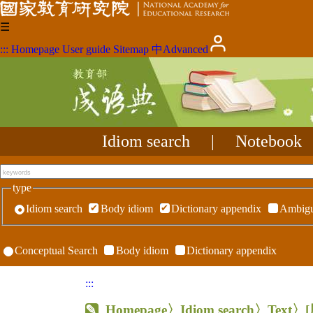
☰
:::
Homepage
User guide
Sitemap
中
Advanced
Idiom search
|
Notebook
type
Idiom search
Body idiom
Dictionary appendix
Ambigu
Conceptual Search
Body idiom
Dictionary appendix
:::
Homepage
〉Idiom search〉Text〉