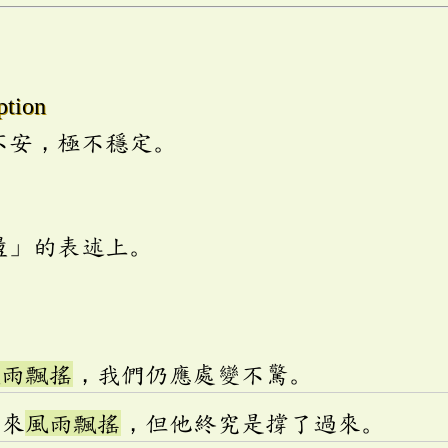
ption
不安，極不穩定。
盪」的表述上。
風雨飄搖
，我們仍應處變不驚。
走來
風雨飄搖
，但他終究是撐了過來。