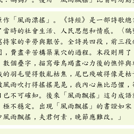
原作「風雨漂搖」。《詩經》是一部詩歌總
了當時的社會生活、人民思想和情感。〈鴟
窩持家的辛勞與艱苦。全詩共四段，前三段
園，費盡辛苦構築巢穴的過程。末段則用了
」數個疊字，描寫母鳥竭盡心力後的憔悴與
我的羽毛變得散亂枯焦，尾巴殘破得像是枯
被風雨吹打得搖搖晃晃，我內心無比恐懼，
日已不可確知。後來「風雨飄搖」這句成語
，極不穩定。出現「風雨飄搖」的書證如宋
少風雨飄搖，夫君何素，晚節應難改。」