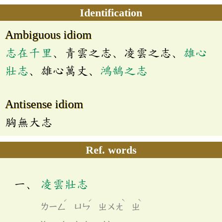
Identification
Ambiguous idiom
志在千里
、青雲之志、凌雲之志、
雄心
壯志
、雄心萬丈、
鴻鵠之志
Antisense idiom
胸無大志
Ref. words
凌雲壯志
ˊ
ˊ
ˋ
ˋ
ㄌㄧㄥ
ㄩㄣ
ㄓㄨㄤ
ㄓ