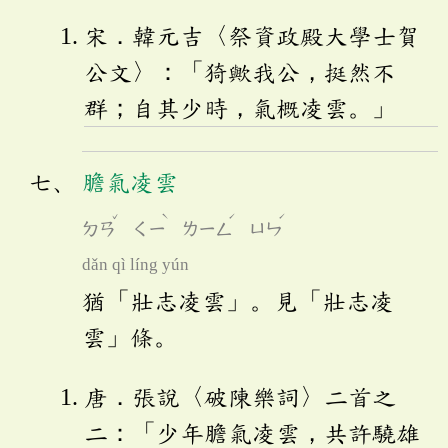
宋．韓元吉〈祭資政殿大學士賀
公文〉：「猗歟我公，挺然不
群；自其少時，氣概凌雲。」
膽氣凌雲
ˇ
ˋ
ˊ
ˊ
ㄉㄢ
ㄑㄧ
ㄌㄧㄥ
ㄩㄣ
dǎn qì líng yún
猶「壯志凌雲」。見「壯志凌
雲」條。
唐．張說〈破陳樂詞〉二首之
二：「少年膽氣凌雲，共許驍雄