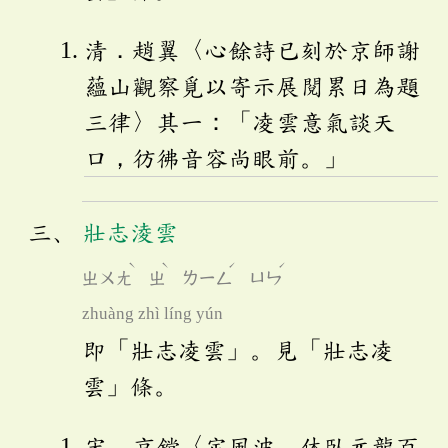
清．趙翼〈心餘詩已刻於京師謝
蘊山觀察覓以寄示展閱累日為題
三律〉其一：「凌雲意氣談天
口，彷彿音容尚眼前。」
壯志淩雲
ˋ
ˋ
ˊ
ˊ
ㄓㄨㄤ
ㄓ
ㄌㄧㄥ
ㄩㄣ
zhuàng zhì líng yún
即「壯志凌雲」。見「壯志凌
雲」條。
宋．京鏜〈定風波．休臥元龍百