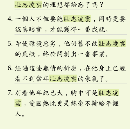
壯志凌雲
的理想都給忘了嗎？
一個人不但要能
壯志凌雲
，同時更要
認真踏實，才能獲得一番成就。
即使環境惡劣，他仍舊不改
壯志凌雲
的氣概，終於開創出一番事業。
經過這些無情的折磨，在他身上已經
看不到當年
壯志凌雲
的豪氣了。
別看他年紀已大，胸中可是
壯志凌
雲
，愛國熱忱更是絲毫不輸給年輕
人。