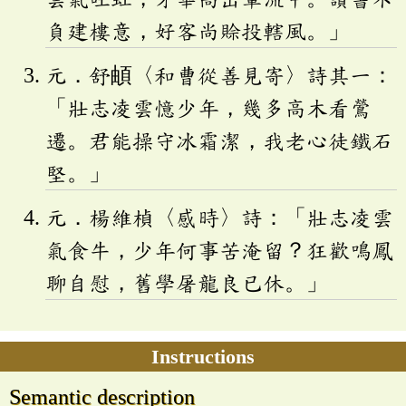
負建樓意，好客尚賒投轄風。」
元．舒頔〈和曹從善見寄〉詩其一：
「壯志凌雲憶少年，幾多高木看鶯
遷。君能操守冰霜潔，我老心徒鐵石
堅。」
元．楊維楨〈感時〉詩：「壯志凌雲
氣食牛，少年何事苦淹留？狂歡鳴鳳
聊自慰，舊學屠龍良已休。」
Instructions
Semantic description