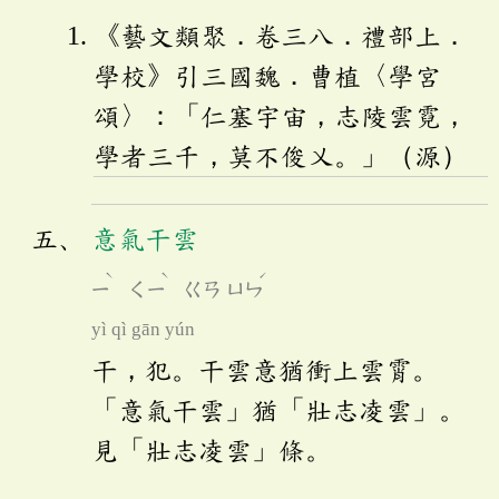
《藝文類聚．卷三八．禮部上．
學校》引三國魏．曹植〈學宮
頌〉：「仁塞宇宙，志陵雲霓，
學者三千，莫不俊乂。」（源）
意氣干雲
ˋ
ˋ
ˊ
ㄧ
ㄑㄧ
ㄍㄢ
ㄩㄣ
yì qì gān yún
干，犯。干雲意猶衝上雲霄。
「意氣干雲」猶「壯志凌雲」。
見「壯志凌雲」條。