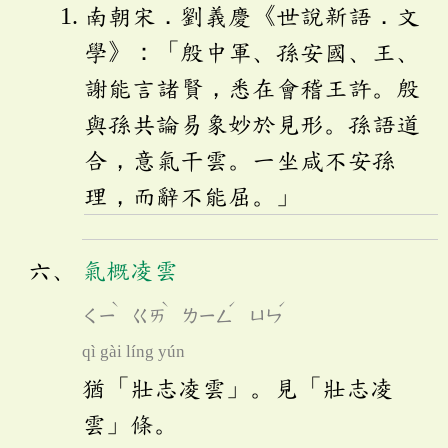
南朝宋．劉義慶《世說新語．文
學》：「殷中軍、孫安國、王、
謝能言諸賢，悉在會稽王許。殷
與孫共論易象妙於見形。孫語道
合，意氣干雲。一坐咸不安孫
理，而辭不能屈。」
氣概凌雲
ˋ
ˋ
ˊ
ˊ
ㄑㄧ
ㄍㄞ
ㄌㄧㄥ
ㄩㄣ
qì gài líng yún
猶「壯志凌雲」。見「壯志凌
雲」條。