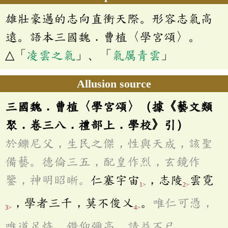
雄壯豪邁的志向直衝天際。形容志氣高
遠。語本三國魏．曹植〈學宮頌〉。
△「
凌雲之氣
」、「
氣厲青雲
」
Allusion source
三國魏．曹植〈學宮頌〉（據《藝文類
聚．卷三八．禮部上．學校》引）
於鑠尼父，生民之傑，性與天成，該聖
備藝。德倫三五，配皇作烈，玄鏡作
鑒，神明昭晰。
仁塞宇宙
，志陵
雲霓
1>
2>
，學者三千，莫不俊乂
。
唯仁可憑，
3>
4>
唯道足恃。鑽仰彌高，請益不已。