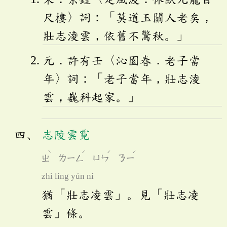
尺樓〉詞：「莫道玉關人老矣，
壯志淩雲，依舊不驚秋。」
元．許有壬〈沁園春．老子當
年〉詞：「老子當年，壯志淩
雲，巍科起家。」
志陵雲霓
ˋ
ˊ
ˊ
ˊ
ㄓ
ㄌㄧㄥ
ㄩㄣ
ㄋㄧ
zhì líng yún ní
猶「壯志凌雲」。見「壯志凌
雲」條。