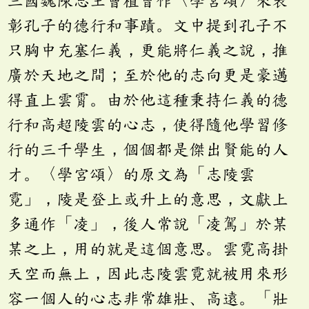
彰孔子的德行和事蹟。文中提到孔子不
只胸中充塞仁義，更能將仁義之說，推
廣於天地之間；至於他的志向更是豪邁
得直上雲霄。由於他這種秉持仁義的德
行和高超陵雲的心志，使得隨他學習修
行的三千學生，個個都是傑出賢能的人
才。〈學宮頌〉的原文為「志陵雲
霓」，陵是登上或升上的意思，文獻上
多通作「凌」，後人常說「凌駕」於某
某之上，用的就是這個意思。雲霓高掛
天空而無上，因此志陵雲霓就被用來形
容一個人的心志非常雄壯、高遠。「壯