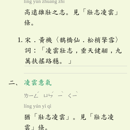
líng yún zhuàng zhì
高遠雄壯之志。見「壯志凌雲」
條。
宋．黃機〈鵲橋仙．松梢擎雪〉
詞：「凌雲壯志，垂天健翮，九
萬扶搖路穩。 」
凌雲意氣
ˊ
ˊ
ˋ
ˋ
ㄌㄧㄥ
ㄩㄣ
ㄧ
ㄑㄧ
líng yún yì qì
猶「壯志凌雲」。見「壯志凌
雲」條。