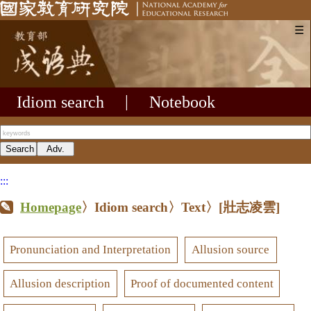
☰
Idiom search
|
Notebook
:::
Homepage
〉Idiom search〉Text〉
[壯志凌雲]
Pronunciation and Interpretation
Allusion source
Allusion description
Proof of documented content