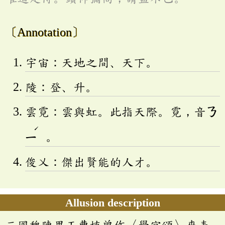
〔Annotation〕
宇宙：天地之間、天下。
陵：登、升。
雲霓：雲與虹。此指天際。霓，音
ㄋ
ˊ
ㄧ
。
俊乂：傑出賢能的人才。
Allusion description
三國魏陳思王曹植曾作〈學宮頌〉來表