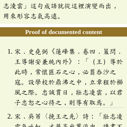
志淩雲」這句成語就從這裡演變而出，
用來形容志氣高遠。
Proof of documented content
宋．史堯弼《蓮峰集．卷四．策問．
王導謝安兼統內外》：「（王）導於
此時，常懷匪石之心，必翦吞沙之
寇。設學校於鼎沸之中，立章程於櫛
風之際。忠誠貫日，壯志凌雲，以君
子忠恕之心待之，則導有取焉。」
宋．吳芾〈挽王之先〉詩：「壯志凌
雲氣吐虹，才華高出輩流中。讀書不