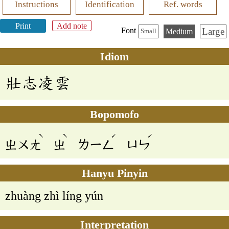
Instructions
Identification
Ref. words
Print
Add note
Large
Font
Medium
Small
Idiom
壯志凌雲
Bopomofo
ˋ
ˋ
ˊ
ˊ
ㄓㄨㄤ
ㄓ
ㄌㄧㄥ
ㄩㄣ
Hanyu Pinyin
zhuàng zhì líng yún
Interpretation