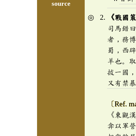
source
《戰國
司馬錯
者，務
蜀，西
羊也。
拔一國
又有禁
〔Ref. ma
《東觀
弇以軍