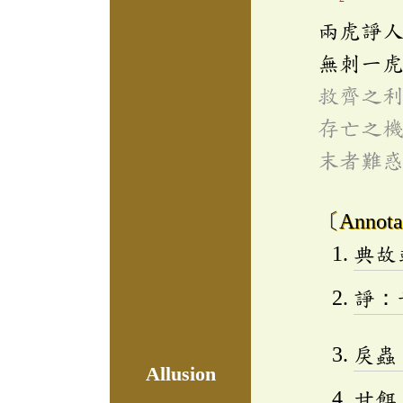
兩虎諍
無刺一
救齊之
存亡之
末者難
〔Annota
典故
諍：
戾蟲
Allusion
甘餌