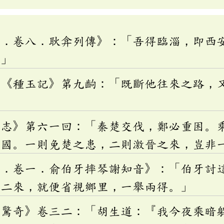
記．卷八．耿弇列傳》：「吾得臨淄，即西
。」
訥《種玉記》第九齣：「既斷他往來之路，
國志》第六一回：「秦楚交伐，鄭必重困。
宋國。一則免楚之患，二則激晉之來，豈非
言．卷一．俞伯牙摔琴謝知音》：「伯牙討
，二來，就便省視鄉里，一舉兩得。」
案驚奇》卷三二：「胡生道：『我今夜乘暗