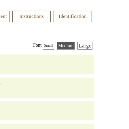
tent
Instructions
Identification
Large
Font
Medium
Small
ˊ