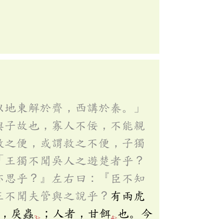
以地東解於齊，西講於秦。」
與子故也，寡人不佞，不能親
救之便，或謂救之不便，子獨
「王獨不聞吳人之遊楚者乎？
亦思乎？』左右曰：『臣不知
王不聞夫管與之說乎？
有兩虎
，戾蟲
；人者，甘餌
也。今
3>
4>