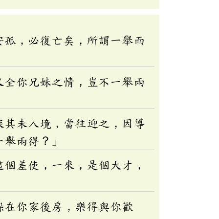
安孤，必復亡矣，所謂一舉而
又全你兄妹之情，豈不一舉兩
乘其未入境，當往迎之，因導
一舉兩得？」
這個差使，一來，是個大才，
躲在你家後房，樂得與你歡