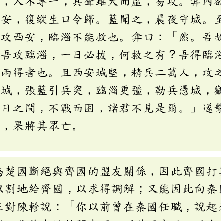
居，人不專一，其聲雖大而虛，易攻。弇內
西安，復縱生口令歸。藍聞之，晨夜守城。
乞攻西安，臨淄不能救也。弇曰：「然。吾
而吾攻臨淄，一日必拔，何救之有？吾得臨
而兩得者也。且西安城堅，精兵二萬人，攻
其城，張藍引兵突，臨淄更彊，勒兵憑城，
旬日之間，不戰而困，諸君不見是爾。」遂
破，果將其眾亡。
為楚國斷絕與齊國的盟友關係，因此齊國打
以割地給齊國，以求得調解；又能因此向秦
王對陳軫說：「你以前曾在秦國任職，說起