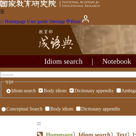
☰
:::
Homepage
User guide
Sitemap
中
Basic
Idiom search
|
Notebook
type
Idiom search
Body idiom
Dictionary appendix
Ambigu
Conceptual Search
Body idiom
Dictionary appendix
:::
Homepage
〉Idiom search〉Text〉