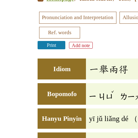
Pronunciation and Interpretation
Allusi
Ref. words
Print
Add note
一舉兩得
Idiom
ˇ
Bopomofo
ㄧ
ㄐㄩ
ㄌㄧ
Hanyu Pinyin
yī jǔ liǎng dé 