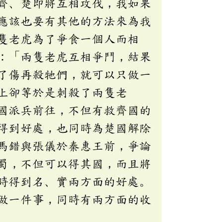
齊、楚即將互相攻伐，我如果
應該也要有其他的方法來為我
隻老虎為了爭食一個人而相
：「兩隻老虎互相爭鬥，結果
了傷再殺牠們，就可以只做一
上卻等於是刺殺了兩隻老
國派兵前往，不但有救齊國的
得到好處，也同時為楚國解除
馬錯與張儀於秦惠王前，爭論
蜀，不但可以得其國，而且將
時得到名、實兩方面的好處。
做一件事，同時有兩方面的收