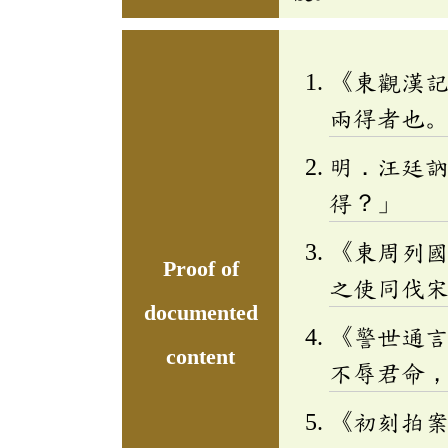
《東觀漢
兩得者也
明．汪廷
得？」
《東周列
Proof of
之使同伐
documented
《警世通
content
不辱君命
《初刻拍