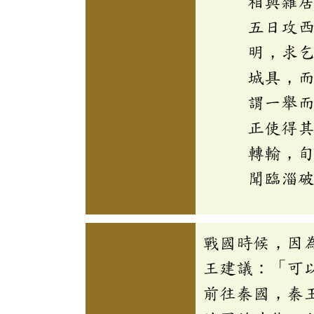
相與雜
五日攻
明，求
城具，
謂一舉
正使得
轉輸，
聞臨淄
戰國時候，因
王建議：「可
前往秦國，秦