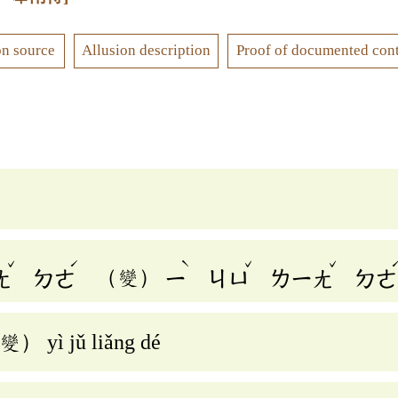
on source
Allusion description
Proof of documented con
ˇ
ˊ
ˋ
ˇ
ˇ
ㄤ
ㄉㄜ
（變）
ㄧ
ㄐㄩ
ㄌㄧㄤ
ㄉㄜ
（變） yì jǔ liǎng dé