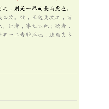
刺之，則是一舉而兼兩虎也。
戰必敗。敗，王起兵救之，有
也。計者，事之本也；聽者，
計有一二者難悖也，聽無失本