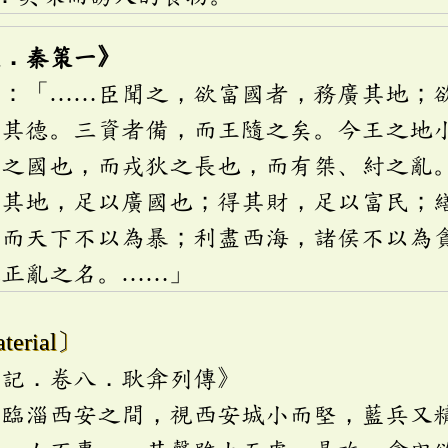
策．秦策一》
曰：「……臣聞之，欲富國者，務廣其地；
博其德。三資者備，而王隨之矣。今王之地
辟之國也，而戎狄之長也，而有桀、紂之亂
取其地，足以廣國也；得其財，足以富民；
，而天下不以為暴；利盡西海，諸侯不以為
暴正亂之名。……」
terial〕
漢記．卷八．耿弇列傳》
營臨淄西安之間，視西安城小而堅，藍兵又