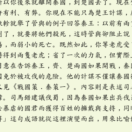
所以你後來就離開秦國，到楚國去了。現在
許有利、有弊。你現在不能只為楚王計謀，
陳軫就舉了管與的例子回答秦王：以前有兩
到了，就要將牠們殺死，這時管與卻阻止說
傷，而弱小的死亡。既然如此，你等老虎受
時得到兩隻老虎；省了一次的力氣，但實際
用意在告訴秦王，齊、楚兩國如果開戰，秦
國免於被攻伐的危險。他的計謀不僅讓秦國
又見《戰國策．秦策一》。內容則是表述司
韓。司馬錯建議伐蜀，因為秦國如果出兵伐
去暴虐的國君而獲得百姓的擁戴與支持，同
得」這句成語就從這裡演變而出，用來比喻