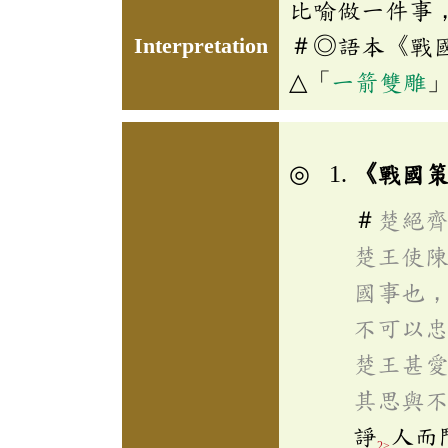
比喻做一件事
Interpretation
＃◎語本《戰
△「
一箭雙雕
《戰國
＃
楚絕
楚王使
國事也
不可以
楚王甚
其思與
諍
人而
2>