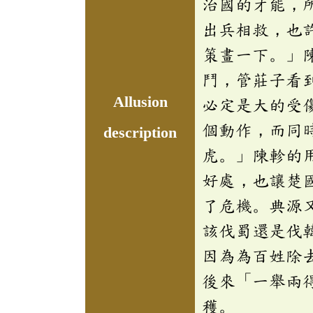
治國的才能，
出兵相救，也
策畫一下。」
鬥，管莊子看
Allusion
必定是大的受
個動作，而同
description
虎。」陳軫的
好處，也讓楚
了危機。典源
該伐蜀還是伐
因為為百姓除
後來「一舉兩
穫。