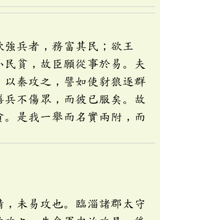
欲強兵者，務富其民；欲王
小民貧，故臣願從事於易。夫
。以秦攻之，譬如使豺狼逐群
繕兵不傷眾，而彼已服矣。故
貪。是我一舉而名實兩附，而
精，未易攻也。臨淄諸郡太守