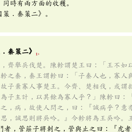
，同時有兩方面的收穫。
國策．秦策二》。
」
策．秦策二》
1>
齊，齊舉兵伐楚。陳軫謂楚王曰：「王不如
陳軫之秦，秦王謂軫曰：「子秦人也，寡人
，故子棄寡人事楚王。今齊、楚相伐，或謂
忠為子主計，以其餘為寡人乎？」陳軫曰：
愛之，病，故使人問之，曰：『誠病乎？意
不思，誠思則將吳吟。』今軫將為王吳吟。
鬥者，管莊子將刺之，管與止之曰：『虎者