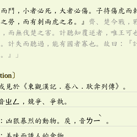
人而鬥，小者必死，大者必傷。子待傷虎而
虎之勞，而有刺兩虎之名。』
齊、楚今戰，
利，而無伐楚之害。計聽知覆逆者，唯王可
機。計失而聽過，能有國者寡也。故曰：『
惑。』」
tion〕
或見於《東觀漢記．卷八．耿弇列傳》。
音
ㄓㄥ
，競爭、爭執。
ˋ
：凶狠暴烈的動物。戾，音
ㄌㄧ
。
：美味而誘人的食物。