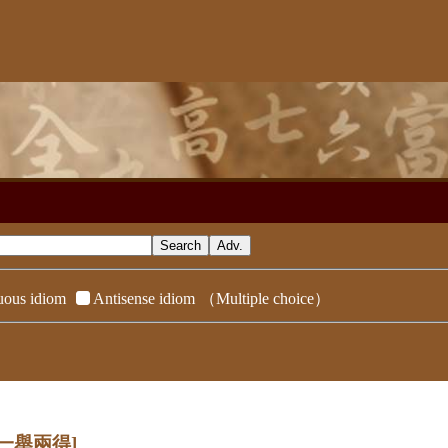
ous idiom
Antisense idiom
（Multiple choice）
[一舉兩得]