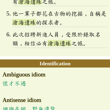
有
滄海遺珠
之憾。
他一輩子都花在古物的挖掘，自稱是
滄海遺珠
的探求者。
此次招聘新進人員，受限於錄取名
額，相信必有
滄海遺珠
之憾。
Identification
Ambiguous idiom
懷才不遇
Antisense idiom
珊瑚在網
、
野無遺賢