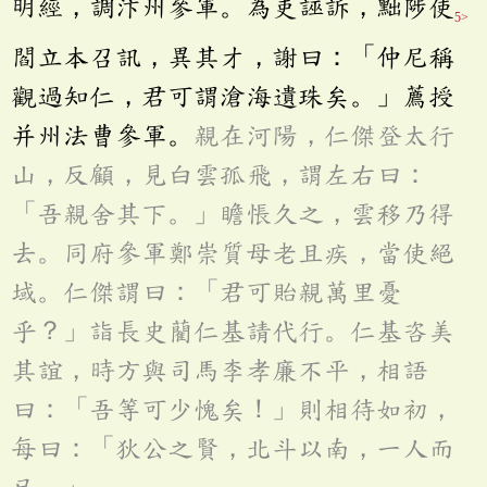
明經，調汴州參軍。為吏誣訴，黜陟使
5>
閻立本召訊，異其才，謝曰：「仲尼稱
觀過知仁，君可謂滄海遺珠矣。」薦授
并州法曹參軍。
親在河陽，仁傑登太行
山，反顧，見白雲孤飛，謂左右曰：
「吾親舍其下。」瞻悵久之，雲移乃得
去。同府參軍鄭崇質母老且疾，當使絕
域。仁傑謂曰：「君可貽親萬里憂
乎？」詣長史藺仁基請代行。仁基咨美
其誼，時方與司馬李孝廉不平，相語
曰：「吾等可少愧矣！」則相待如初，
每曰：「狄公之賢，北斗以南，一人而
已。」