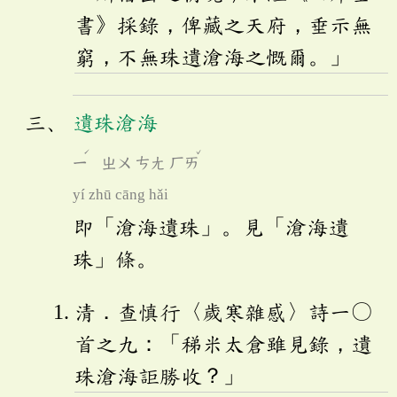
書》採錄，俾藏之天府，垂示無
窮，不無珠遺滄海之慨爾。」
遺珠滄海
ˊ
ˇ
ㄧ
ㄓㄨ
ㄘㄤ
ㄏㄞ
yí zhū cāng hǎi
即「滄海遺珠」。見「滄海遺
珠」條。
清．查慎行〈歲寒雜感〉詩一〇
首之九：「稊米太倉雖見錄，遺
珠滄海詎勝收？」