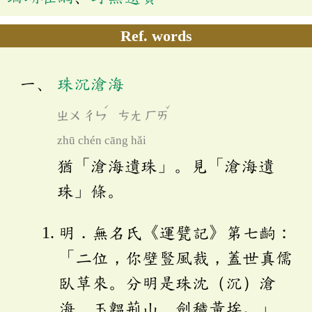
Ref. words
珠沉滄海
ˊ
ˇ
ㄓㄨ
ㄔㄣ
ㄘㄤ
ㄏㄞ
zhū chén cāng hǎi
猶「滄海遺珠」。見「滄海遺
珠」條。
明．無名氏《運甓記》第七齣：
「二位，你壁豎風裁，蓋世真儒
臥草來。分明是珠沈（沉）滄
海、玉韞荊山、劍穢黃埃。」