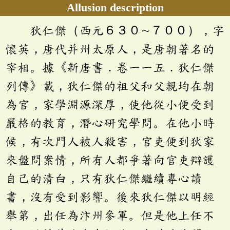
Allusion description
狄仁傑（西元６３０∼７００），字
懷英，唐代并州太原人，是唐朝著名的
宰相。據《新唐書．卷一一五．狄仁傑
列傳》載，狄仁傑的祖父和父親均在朝
為官，家學淵源深厚，使他從小便受到
嚴格的教育，潛心研究學問。在他小時
候，有次門人被人殺害，官吏便到狄家
來盤問案情，所有人都爭著向官吏辯護
自己的清白，只有狄仁傑繼續專心讀
書，沒有受到影響。後來狄仁傑以明經
舉第，出任為汴州參軍。但是他上任不