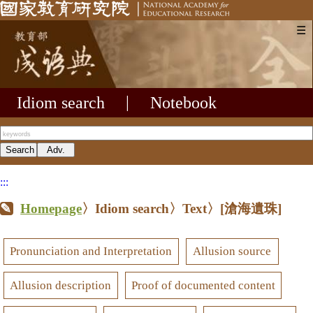
☰
Idiom search
|
Notebook
:::
Homepage
〉Idiom search〉Text〉
[滄海遺珠]
Pronunciation and Interpretation
Allusion source
Allusion description
Proof of documented content