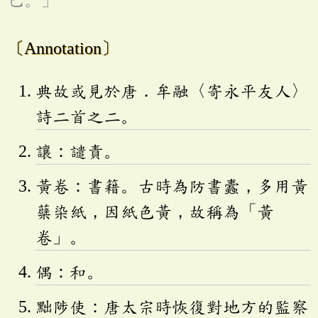
〔Annotation〕
典故或見於唐．牟融〈寄永平友人〉
詩二首之二。
讓：譴責。
黃卷：書籍。古時為防書蠹，多用黃
蘗染紙，因紙色黃，故稱為「黃
卷」。
偶：和。
黜陟使：唐太宗時恢復對地方的監察