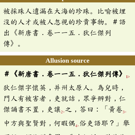
被採珠人遺漏在大海的珍珠。比喻被埋
沒的人才或被人忽視的珍貴事物。＃語
出《新唐書．卷一一五．狄仁傑列
傳》。
Allusion source
＃《新唐書．卷一一五．狄仁傑列傳》
1>
狄仁傑字懷英，并州太原人。為兒時，
門人有被害者，吏就詰，眾爭辨對，仁
傑誦書不置，吏讓
之，答曰：「黃卷
2>
3>
中方與聖賢對，何暇偶
俗吏語耶？」舉
4>