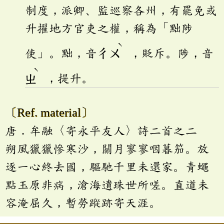
制度，派卿、監巡察各州，有罷免或
升擢地方官吏之權，稱為「黜陟
ˋ
使」。黜，音
ㄔㄨ
，貶斥。陟，音
ˋ
ㄓ
，提升。
〔Ref. material〕
唐．牟融〈寄永平友人〉詩二首之二
朔風獵獵慘寒沙，關月寥寥咽暮笳。放
逐一心終去國，驅馳千里未還家。青蠅
點玉原非病，滄海遺珠世所嗟。直道未
容淹屈久，暫勞蹤跡寄天涯。