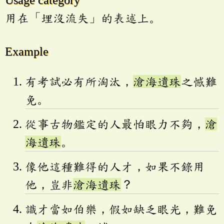
用在「埋沒流失」的表述上。
Example
有考試必有所淘汰，
滄海遺珠
之憾難
免。
從事古物鑑定的人最怕眼力不夠，
滄
海遺珠
。
像他這種難得的人才，如果不錄用
他，豈非
滄海遺珠
？
識才當如伯樂，假如缺乏眼光，難免