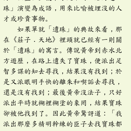
珠」演變為成語，用來比喻被埋沒的人
才或珍貴事物。
如果單就「遺珠」的典故來看，那
在《莊子．天地》裡頭就已經有一則關
於「遺珠」的寓言。傳說黃帝到赤水北
方遊歷，在路上遺失了寶珠，便派出足
智多謀的知去尋找，結果沒有找到；於
是又派眼明手快的離朱和喫詬去尋找，
還是沒有找到；最後黃帝沒法子，只好
派出平時就糊裡糊塗的象罔，結果寶珠
卻被他找到了。因此黃帝驚訝道：「我
派出那麼多精明幹練的臣子去找寶珠都