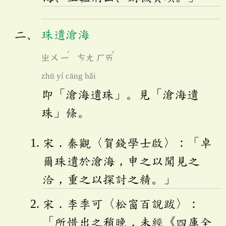
珠遺滄海
ˊ
ˇ
ㄓㄨ
ㄧ
ㄘㄤ
ㄏㄞ
zhū yí cāng hǎi
即「滄海遺珠」。見「滄海遺
珠」條。
宋．秦觀〈賀錢學士啟〉：「卓
爾珠遺於滄海，申之以聞見之
洽，重之以探討之精。」
宋．李季可〈松窗百說跋〉：
「所惜出之稍晚，未經《四庫全