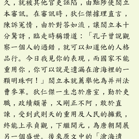
久，就被其他官吏誣陷，由黜陟使閻立
本審訊。在審訊時，狄仁傑據理直言，
陳訴冤情，由於對答如流，讓閻立本十
分驚訝，臨走時稱讚道：「孔子曾說觀
察一個人的過錯，就可以知道他的人格
品行。今日我見你的表現，而國家不能
重用你，你可以說是遺漏在滄海裡的一
顆明珠啊！」閻立本就薦舉他為并州法
曹參軍。狄仁傑一生忠於唐室，勤於吏
職，政績頗著，又剛正不阿，敢於直
諫，受到武則天的重用及人民的擁戴，
終能上承貞觀，下繼開元，為唐朝開展
另一個盛世。後來原文中的「滄海遺