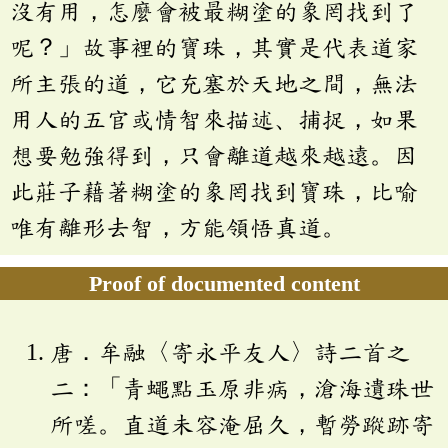
沒有用，怎麼會被最糊塗的象罔找到了
呢？」故事裡的寶珠，其實是代表道家
所主張的道，它充塞於天地之間，無法
用人的五官或情智來描述、捕捉，如果
想要勉強得到，只會離道越來越遠。因
此莊子藉著糊塗的象罔找到寶珠，比喻
唯有離形去智，方能領悟真道。
Proof of documented content
唐．牟融〈寄永平友人〉詩二首之
二：「青蠅點玉原非病，滄海遺珠世
所嗟。直道未容淹屈久，暫勞蹤跡寄