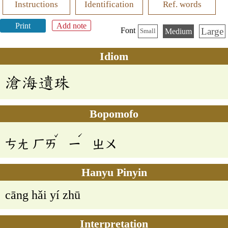
Instructions
Identification
Ref. words
Print
Add note
Large
Font
Medium
Small
Idiom
滄海遺珠
Bopomofo
ˇ
ˊ
ㄘㄤ
ㄏㄞ
ㄧ
ㄓㄨ
Hanyu Pinyin
cāng hǎi yí zhū
Interpretation