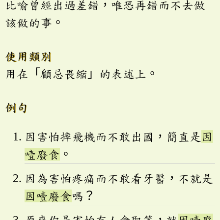
比喻曾經出過差錯，唯恐再錯而不去做
該做的事。
使用類別
用在「顧忌畏縮」的表述上。
例句
因害怕摔飛機而不敢出國，簡直是
因
噎廢食
。
因為害怕疼痛而不敢看牙醫，不就是
因噎廢食
嗎？
原來你是害怕有人會取笑，就
因噎廢