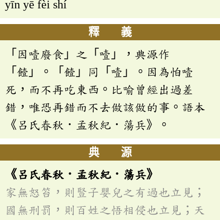
yīn yē fèi shí
釋 義
「因噎廢食」之「噎」，典源作
「饐」。「饐」同「噎」。因為怕噎
死，而不再吃東西。比喻曾經出過差
錯，唯恐再錯而不去做該做的事。語本
《呂氏春秋．孟秋紀．蕩兵》。
典 源
《呂氏春秋．孟秋紀．蕩兵》
家無怒笞，則豎子嬰兒之有過也立見；
國無刑罰，則百姓之悟相侵也立見；天