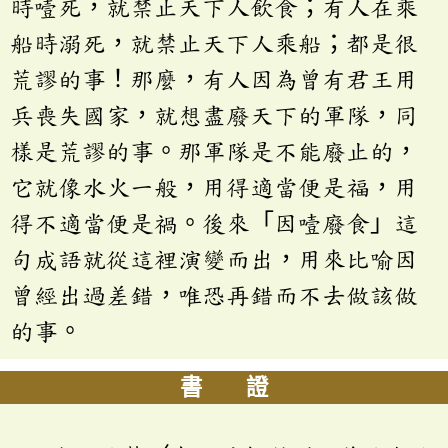
時噎死，就禁止天下人飲食；有人在乘
船時溺死，就禁止天下人乘船；都是很
荒謬的事！那麼，有人因為曾有君王用
兵喪失國家，就想盡廢天下的軍隊，同
樣是荒謬的事。那軍隊是不能廢止的，
它就像水火一般，用得適當便是福，用
得不適當便是禍。後來「因噎廢食」這
句成語就從這裡演變而出，用來比喻因
曾經出過差錯，唯恐再錯而不去做該做
的事。
書 證