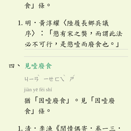
食」條。
明．黃淳耀〈陸履長鄉兵議
序〉：「懲有宋之獘，而謂此法
必不可行，是懲噎而廢食也。」
見噎廢食
ˋ
ˋ
ˊ
ㄐㄧㄢ
ㄧㄝ
ㄈㄟ
ㄕ
jiàn yē fèi shí
猶「因噎廢食」。見「因噎廢
食」條。
清．李漁《閒情偶寄．卷一三．