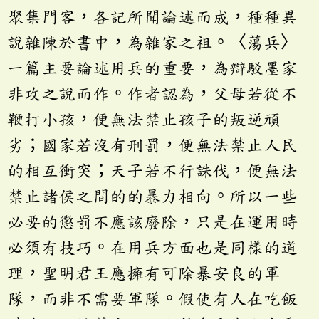
聚集門客，各記所聞論述而成，種種異
說雜陳於書中，為雜家之祖。〈蕩兵〉
一篇主要論述用兵的重要，為辯駁墨家
非攻之說而作。作者認為，父母若從不
鞭打小孩，便無法禁止孩子的叛逆頑
劣；國家若沒有刑罰，便無法禁止人民
的相互衝突；天子若不行誅伐，便無法
禁止諸侯之間的的暴力相向。所以一些
必要的懲罰不應該廢除，只是在運用時
必須有技巧。在用兵方面也是同樣的道
理，聖明君王應擁有可除暴安良的軍
隊，而非不需要軍隊。假使有人在吃飯