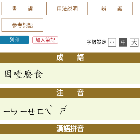
書 證
用法說明
辨 識
參考詞語
列印
加入筆記
大
字級設定
中
小
成 語
因噎廢食
注 音
ˋ
ˊ
ㄧㄣ
ㄧㄝ
ㄈㄟ
ㄕ
漢語拼音