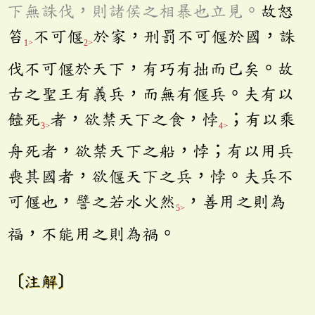
下無誅伐，則諸侯之相暴也立見。
故怒
笞
不可偃
於家，刑罰不可偃於國，誅
1>
2>
伐不可偃於天下，有巧有拙而已矣。故
古之聖王有義兵，而無有偃兵。夫有以
饐死
者，欲禁天下之食，悖
；有以乘
3>
4>
舟死者，欲禁天下之船，悖；有以用兵
喪其國者，欲偃天下之兵，悖。夫兵不
可偃也，譬之若水火然
，善用之則為
5>
福，不能用之則為禍。
〔注解〕