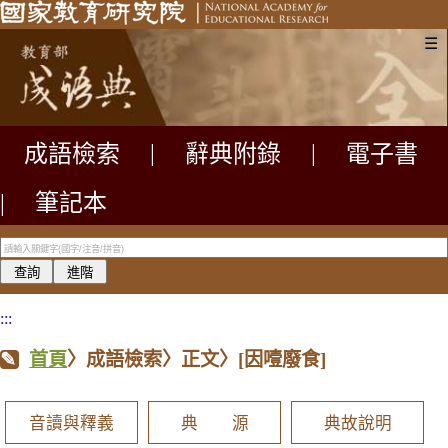
☰
成語檢索
|
辭典附錄
|
電子書
|
筆記本
:::
首頁
〉成語檢索〉正文〉
[因噎廢食]
音讀與釋義
典 源
典故說明