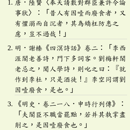
唐．陸贄〈奉天請數對群臣兼許令論
事狀〉：「昔人有因噎而廢食者，又
有懼溺而自沉者，其為矯枉防患之
慮，豈不過哉！」
明．謝榛《四溟詩話》卷二：「李西
涯閣老善詩，門下多詞客。劉梅軒閣
老忌之，聞人學詩，則叱之曰：『就
作到李杜，只是酒徒！』李空同謂劉
因噎廢食，是也。」
《明史．卷二一八．申時行列傳》：
「夫閣臣不職當罷黜，若并其執掌盡
削之，是因噎廢食也。」