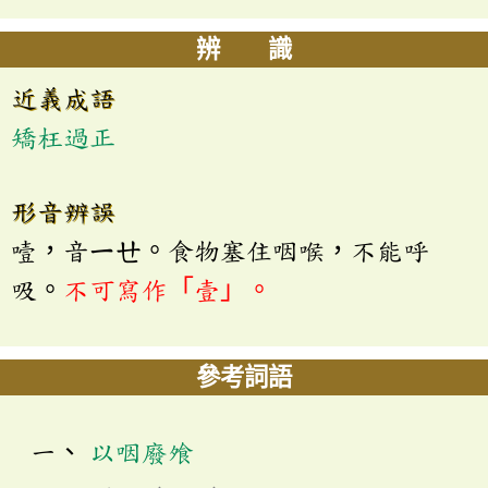
辨 識
近義成語
矯枉過正
形音辨誤
噎，音ㄧㄝ。食物塞住咽喉，不能呼
吸。
不可寫作「壹」。
參考詞語
以咽廢飧