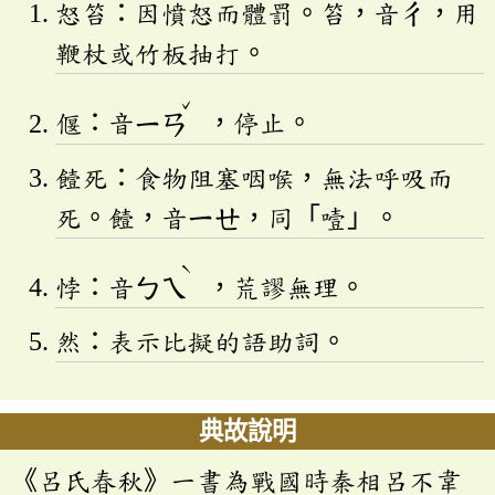
怒笞：因憤怒而體罰。笞，音
ㄔ
，用
鞭杖或竹板抽打。
ˇ
偃：音
ㄧㄢ
，停止。
饐死：食物阻塞咽喉，無法呼吸而
死。饐，音
ㄧㄝ
，同「噎」。
ˋ
悖：音
ㄅㄟ
，荒謬無理。
然：表示比擬的語助詞。
典故說明
《呂氏春秋》一書為戰國時秦相呂不韋