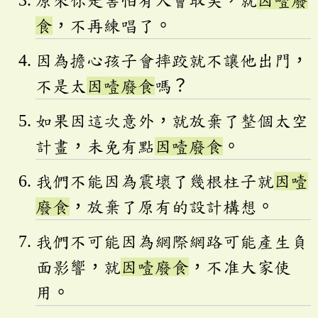
食
，不再練唱了。
因為擔心孩子會摔跤就不讓他出門，
不是太
因噎廢食
嗎？
如果因這次意外，就放棄了整個太空
計畫，未免有點
因噎廢食
。
我們不能因為震壞了幾根柱子就
因噎
廢食
，放棄了原有的設計構想。
我們不可能因為網際網路可能產生負
面影響，就
因噎廢食
，不准大家使
用。