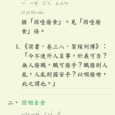
ˇ
ˋ
ˋ
ㄧ
ㄧㄝ
ㄈㄟ
ㄙㄨㄣ
yǐ yè fèi sūn
猶「因噎廢食」。見「因噎廢
食」條。
《梁書．卷三八．賀琛列傳》：
「今不使外人呈事，於義可否？
無人廢職，職可廢乎？職廢則人
亂，人亂則國安乎？以咽廢飧，
此之謂也。」
因咽去食
ˋ
ˋ
ˊ
ㄧㄣ
ㄧㄝ
ㄑㄩ
ㄕ