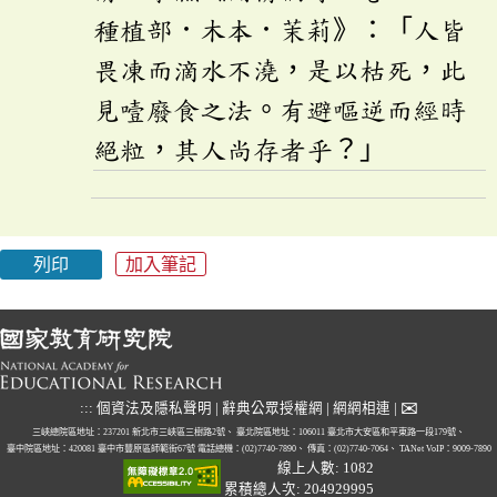
種植部．木本．茉莉》：「人皆
畏凍而滴水不澆，是以枯死，此
見噎廢食之法。有避嘔逆而經時
絕粒，其人尚存者乎？」
列印
加入筆記
✉
:::
個資法及隱私聲明
|
辭典公眾授權網
|
網網相連
|
三峽總院區地址：237201 新北市三峽區三樹路2號、
臺北院區地址：106011 臺北市大安區和平東路一段179號、
臺中院區地址：420081 臺中市豐原區師範街67號
電話總機：(02)7740-7890、
傳真：(02)7740-7064、
TANet VoIP：9009-7890
線上人數: 1082
累積總人次: 204929995