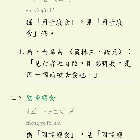
yīn yè qù shí
猶「因噎廢食」。見「因噎廢
食」條。
唐．白居易 〈策林三．議兵〉：
「見亡者之自敗，則思弭兵，是
因一咽而欲去食也。」
懲噎廢食
ˊ
ˋ
ˊ
ㄔㄥ
ㄧㄝ
ㄈㄟ
ㄕ
chéng yē fèi shí
猶「因噎廢食」。見「因噎廢