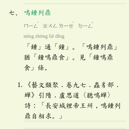
鳴鍾列鼎
ˊ
ˋ
ˇ
ㄇㄧㄥ
ㄓㄨㄥ
ㄌㄧㄝ
ㄉㄧㄥ
míng zhōng liè dǐng
「鍾」通「鐘」。「鳴鍾列鼎」
猶「鐘鳴鼎食」。見「鐘鳴鼎
食」條。
《藝文類聚．卷九七．蟲豸部．
蟬》引隋．盧思道〈聽鳴蟬〉
詩：「長安城裡帝王州，鳴鍾列
鼎自相求。」