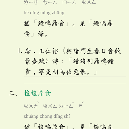
ㄌㄧㄝ
ㄉㄧㄥ
ㄇㄧㄥ
ㄓㄨㄥ
liè dǐng míng zhōng
猶「鐘鳴鼎食」。見「鐘鳴鼎
食」條。
唐．王仁裕〈與諸門生春日會飲
繁臺賦〉詩：「謾誇列鼎鳴鐘
貴，寧免朝烏夜兔催。」
撞鐘鼎食
ˋ
ˇ
ˊ
ㄓㄨㄤ
ㄓㄨㄥ
ㄉㄧㄥ
ㄕ
zhuàng zhōng dǐng shí
猶「鐘鳴鼎食」。見「鐘鳴鼎