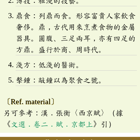
薄技：粗淺的技藝。
鼎食：列鼎而食。形容富貴人家飲食
奢侈。鼎，古代用來烹煮食物的金屬
器具。圓腹、三足兩耳，亦有四足的
方鼎。盛行於商、周時代。
淺方：低淺的醫術。
擊鍾：敲鐘以為聚食之號。
〔Ref. material〕
另可參考：漢．張衡〈西京賦〉（據
《
文選．卷二．賦．京都上
》引）