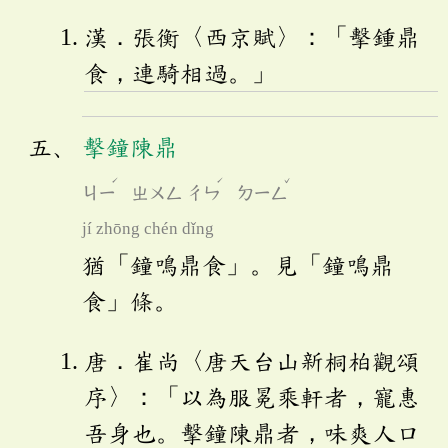
漢．張衡〈西京賦〉：「擊鍾鼎
食，連騎相過。」
擊鐘陳鼎
ˊ
ˊ
ˇ
ㄐㄧ
ㄓㄨㄥ
ㄔㄣ
ㄉㄧㄥ
jí zhōng chén dǐng
猶「鐘鳴鼎食」。見「鐘鳴鼎
食」條。
唐．崔尚〈唐天台山新桐柏觀頌
序〉：「以為服冕乘軒者，寵惠
吾身也。擊鐘陳鼎者，味爽人口