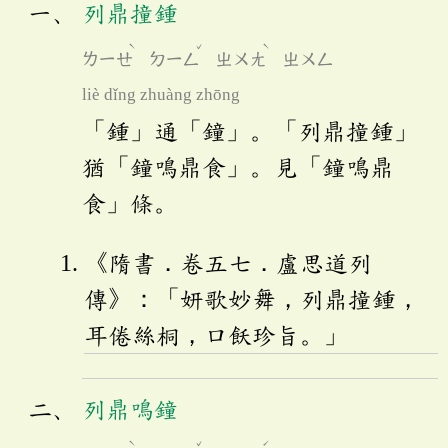
列鼎撞鍾
ˋ
ˇ
ˋ
ㄌㄧㄝ
ㄉㄧㄥ
ㄓㄨㄤ
ㄓㄨㄥ
liè dǐng zhuàng zhōng
「鍾」通「鐘」。「列鼎撞鍾」
猶「鐘鳴鼎食」。見「鐘鳴鼎
食」條。
《隋書．卷五七．盧思道列
傳》：「妍歌妙舞，列鼎撞鍾，
耳倦絲桐，口飫珍旨。」
列鼎鳴鐘
ˋ
ˇ
ˊ