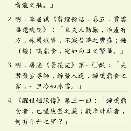
黃龍之舳。」
明．李昌祺《剪燈餘話．卷五．賈雲
華還魂記》：「且夫人勤勵，治產有
方，珠履玳簪，不減昔時之豐盛；鍾
（鐘）鳴鼎食，宛如向日之繁華。」
明．屠隆《曇花記》第一〇齣：「夫
君棄室尋師，辭榮入道，鐘鳴鼎食之
家，一旦冷如冰雪。」
《醒世姻緣傳》第三一回：「鐘鳴鼎
食者，已嗟庾釜之藏；數米計薪者，
何有斗升之望？」