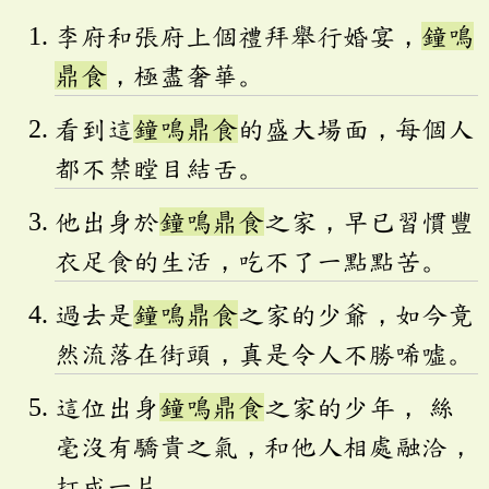
李府和張府上個禮拜舉行婚宴，
鐘鳴
鼎食
，極盡奢華。
看到這
鐘鳴鼎食
的盛大場面，每個人
都不禁瞠目結舌。
他出身於
鐘鳴鼎食
之家，早已習慣豐
衣足食的生活，吃不了一點點苦。
過去是
鐘鳴鼎食
之家的少爺，如今竟
然流落在街頭，真是令人不勝唏噓。
這位出身
鐘鳴鼎食
之家的少年， 絲
毫沒有驕貴之氣，和他人相處融洽，
打成一片。