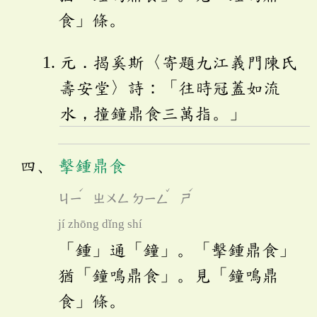
食」條。
元．揭奚斯〈寄題九江義門陳氏
壽安堂〉詩：「往時冠蓋如流
水，撞鐘鼎食三萬指。」
擊鍾鼎食
ˊ
ˇ
ˊ
ㄐㄧ
ㄓㄨㄥ
ㄉㄧㄥ
ㄕ
jí zhōng dǐng shí
「鍾」通「鐘」。「擊鍾鼎食」
猶「鐘鳴鼎食」。見「鐘鳴鼎
食」條。