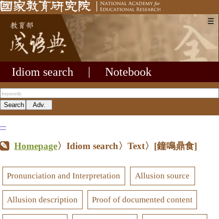
☰
Idiom search
|
Notebook
:::
Homepage
〉Idiom search〉Text〉
[鐘鳴鼎食]
Pronunciation and Interpretation
Allusion source
Allusion description
Proof of documented content