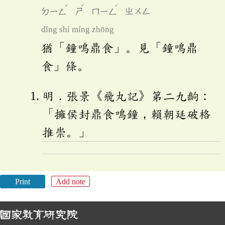
ˇ
ˊ
ˊ
ㄉㄧㄥ
ㄕ
ㄇㄧㄥ
ㄓㄨㄥ
dǐng shí míng zhōng
猶「鐘鳴鼎食」。見「鐘鳴鼎
食」條。
明．張景《飛丸記》第二九齣：
「擁侯封鼎食鳴鐘，賴朝廷破格
推崇。」
Print
Add note