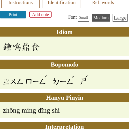
Instructions
Identification
Ref. words
Print
Add note
Large
Font
Medium
Small
Idiom
鐘鳴鼎食
Bopomofo
ˊ
ˇ
ˊ
ㄓㄨㄥ
ㄇㄧㄥ
ㄉㄧㄥ
ㄕ
Hanyu Pinyin
zhōng míng dǐng shí
Interpretation