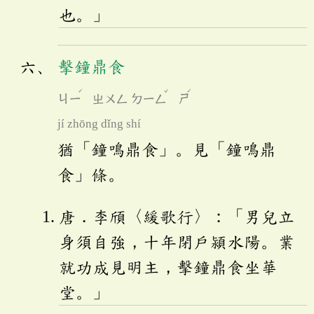
也。」
擊鐘鼎食
ˊ
ˇ
ˊ
ㄐㄧ
ㄓㄨㄥ
ㄉㄧㄥ
ㄕ
jí zhōng dǐng shí
猶「鐘鳴鼎食」。見「鐘鳴鼎
食」條。
唐．李頎〈緩歌行〉：「男兒立
身須自強，十年閉戶潁水陽。業
就功成見明主，擊鐘鼎食坐華
堂。」