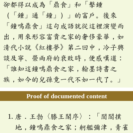
卻都得以成為「鼎食」和「擊鍾
（「鍾」通「鐘」）」的富戶。後來
「鐘鳴鼎食」這句成語就從這裡演變而
出，用來形容富貴之家的奢侈豪華，如
清代小說《紅樓夢》第二回中，冷子興
談及寧、榮兩府的衰敗時，便感嘆道：
「誰知這鐘鳴鼎食之家，翰墨詩書之
族，如今的兒孫竟一代不如一代了。」
Proof of documented content
唐．王勃〈滕王閣序〉：「閭閻撲
地，鐘鳴鼎食之家；舸艦彌津，青雀