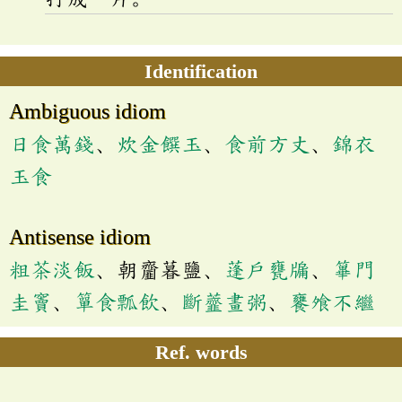
Identification
Ambiguous idiom
日食萬錢
、
炊金饌玉
、
食前方丈
、
錦衣
玉食
Antisense idiom
粗茶淡飯
、朝齏暮鹽、
蓬戶甕牖
、
篳門
圭竇
、
簞食瓢飲
、
斷虀畫粥
、
饔飧不繼
Ref. words