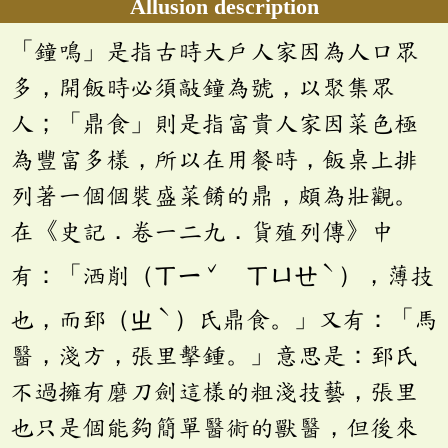
Allusion description
「鐘鳴」是指古時大戶人家因為人口眾
多，開飯時必須敲鐘為號，以聚集眾
人；「鼎食」則是指富貴人家因菜色極
為豐富多樣，所以在用餐時，飯桌上排
列著一個個裝盛菜餚的鼎，頗為壯觀。
在《史記．卷一二九．貨殖列傳》中
ˇ
ˋ
有：「洒削（ㄒㄧ
ㄒㄩㄝ
），薄技
ˋ
也，而郅（ㄓ
）氏鼎食。」又有：「馬
醫，淺方，張里擊鍾。」意思是：郅氏
不過擁有磨刀劍這樣的粗淺技藝，張里
也只是個能夠簡單醫術的獸醫，但後來