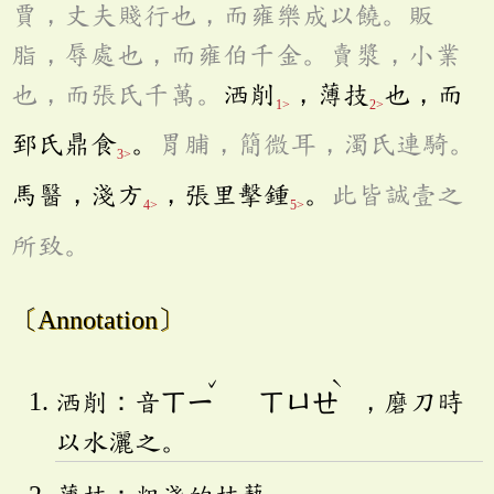
賈，丈夫賤行也，而雍樂成以饒。販
脂，辱處也，而雍伯千金。賣漿，小業
也，而張氏千萬。
洒削
，薄技
也，而
1>
2>
郅氏鼎食
。
胃脯，簡微耳，濁氏連騎。
3>
馬醫，淺方
，張里擊鍾
。
此皆誠壹之
4>
5>
所致。
〔Annotation〕
ˇ
ˋ
洒削：音
ㄒㄧ
ㄒㄩㄝ
，磨刀時
以水灑之。