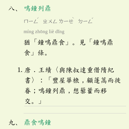
鳴鐘列鼎
ˊ
ˋ
ˇ
ㄇㄧㄥ
ㄓㄨㄥ
ㄌㄧㄝ
ㄉㄧㄥ
míng zhōng liè dǐng
猶「鐘鳴鼎食」。見「鐘鳴鼎
食」條。
唐．王績〈與陳叔達重借隋紀
書〉：「豐屋華榱，顧蓬蒿而徙
眷；鳴鐘列鼎，想藜藿而移
交。」
鼎食鳴鐘