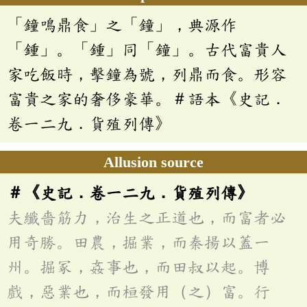
「鐘鳴鼎食」之「鐘」，典源作
「鍾」。「鍾」同「鐘」。古代富貴人
家吃飯時，擊鐘為號，列鼎而食。形容
富貴之家的奢侈豪華。＃語本《史記．
卷一二九．貨殖列傳》
Allusion source
＃《史記．卷一二九．貨殖列傳》
夫纖嗇筋力，治生之正道也，而富者必
用奇勝。田農，掘業，而秦揚以蓋一
州。掘冢，姦事也，而田叔以起。博
戲，惡業也，而桓發用（之）富。行