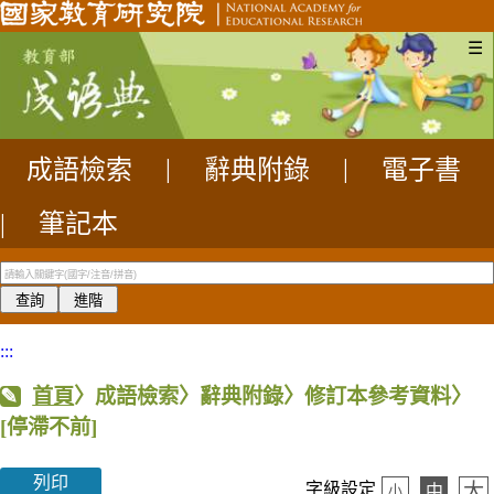
☰
成語檢索
|
辭典附錄
|
電子書
|
筆記本
:::
首頁
〉成語檢索〉辭典附錄〉修訂本參考資料〉
[停滯不前]
列印
大
字級設定
中
小