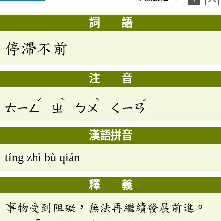
詞 語
停滯不前
注 音
ˊ
ˋ
ˋ
ˊ
ㄊㄧㄥ
ㄓ
ㄅㄨ
ㄑㄧㄢ
漢語拼音
tíng zhì bù qián
釋 義
事物受到阻礙，無法再繼續發展前進。