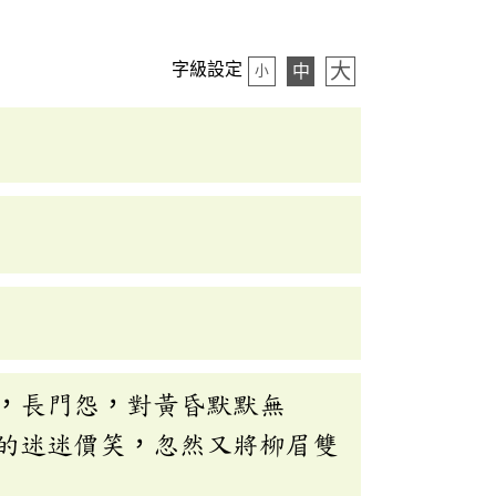
大
字級設定
中
小
，長門怨，對黃昏默默無
的迷迷價笑，忽然又將柳眉雙