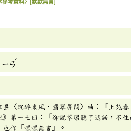
本參考資料〉
[默默無言]
ˊ
ㄧㄢ
任昱〈沉醉東風．翡翠屏間〉曲：「上苑春
記》第一七回：「卻說翠環聽了這話，不住
」也作「嘿嘿無言」。