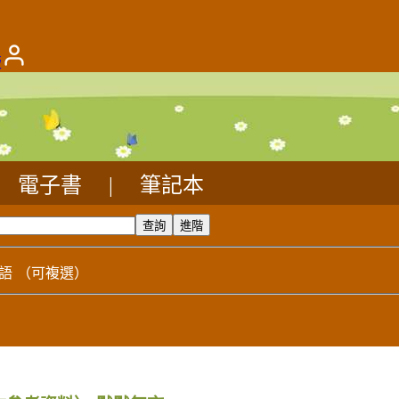
版
電子書
|
筆記本
語
（可複選）