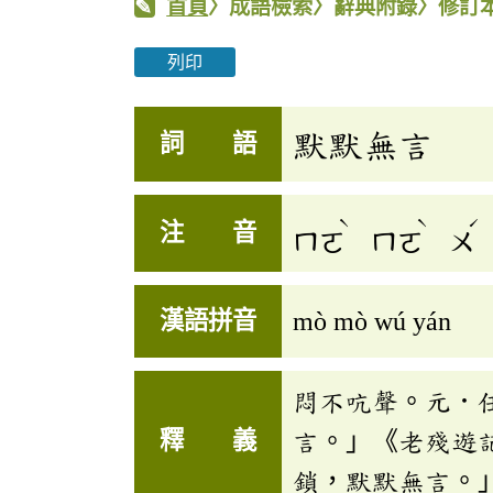
首頁
〉成語檢索〉辭典附錄〉修訂
列印
默默無言
詞 語
ˋ
ˋ
ˊ
注 音
ㄇㄛ
ㄇㄛ
ㄨ
漢語拼音
mò mò wú yán
悶不吭聲。元．
釋 義
言。」《老殘遊
鎖，默默無言。