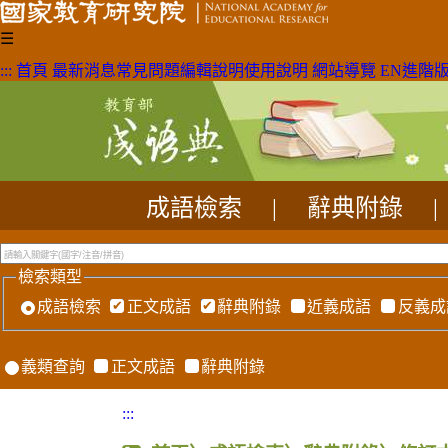
☰
:::
首頁
最新消息
常見問題
編輯說明
使用說明
網站導覽
EN
進階
成語檢索
|
辭典附錄
|
檢索類型
成語檢索
正文成語
辭典附錄
近義成語
反義成
義類查詢
正文成語
辭典附錄
:::