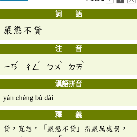
詞 語
嚴懲不貸
注 音
ˊ
ˊ
ˋ
ˋ
ㄧㄢ
ㄔㄥ
ㄅㄨ
ㄉㄞ
漢語拼音
yán chéng bù dài
釋 義
貸，寬恕。「嚴懲不貸」指嚴厲處罰，