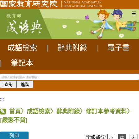
☰
成語檢索
|
辭典附錄
|
電子書
|
筆記本
:::
首頁
〉成語檢索〉辭典附錄〉修訂本參考資料〉
[嚴懲不貸]
列印
大
字級設定
中
小