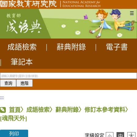
☰
成語檢索
|
辭典附錄
|
電子書
|
筆記本
:::
首頁
〉成語檢索〉辭典附錄〉修訂本參考資料〉
[魂飛天外]
列印
大
字級設定
中
小