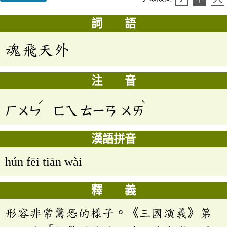
詞 語
魂飛天外
注 音
ˊ
ˋ
ㄏㄨㄣ
ㄈㄟ
ㄊㄧㄢ
ㄨㄞ
漢語拼音
hún fēi tiān wài
釋 義
形容非常驚恐的樣子。《三國演義》第