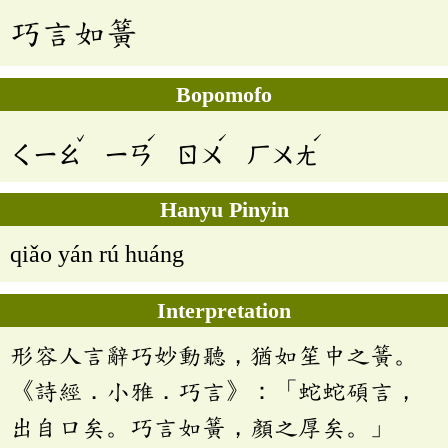
巧言如簧
Bopomofo
ˇ
ˊ
ˊ
ˊ
ㄑㄧㄠ
ㄧㄢ
ㄖㄨ
ㄏㄨㄤ
Hanyu Pinyin
qiǎo yán rú huáng
Interpretation
形容人言辭巧妙動聽，猶如笙中之簧。
《詩經．小雅．巧言》：「蛇蛇碩言，
出自口矣。巧言如簧，顏之厚矣。」