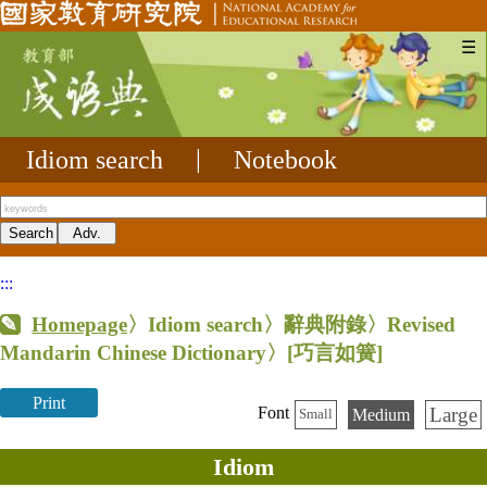
☰
Idiom search
|
Notebook
:::
Homepage
〉Idiom search〉辭典附錄〉Revised
Mandarin Chinese Dictionary〉
[巧言如簧]
Print
Large
Font
Medium
Small
Idiom