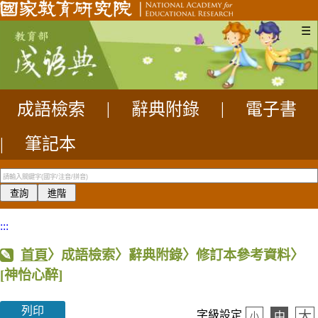
☰
成語檢索
|
辭典附錄
|
電子書
|
筆記本
:::
首頁
〉成語檢索〉辭典附錄〉修訂本參考資料〉
[神怡心醉]
列印
大
字級設定
中
小