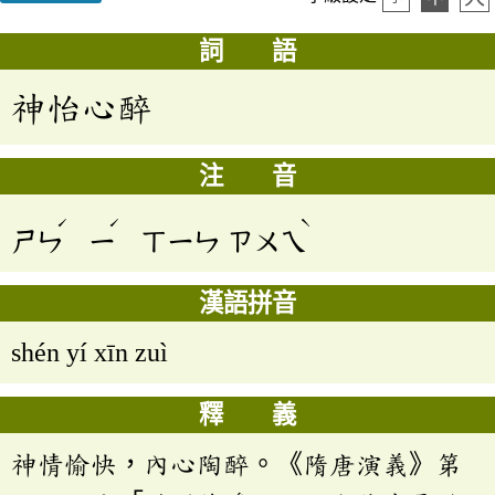
詞 語
神怡心醉
注 音
ˊ
ˊ
ˋ
ㄕㄣ
ㄧ
ㄒㄧㄣ
ㄗㄨㄟ
漢語拼音
shén yí xīn zuì
釋 義
神情愉快，內心陶醉。《隋唐演義》第