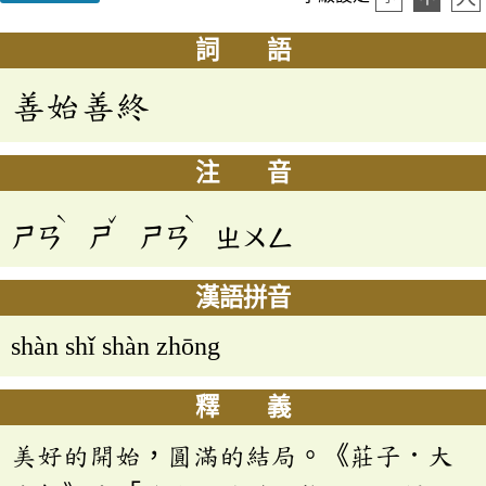
詞 語
善始善終
注 音
ˋ
ˇ
ˋ
ㄕㄢ
ㄕ
ㄕㄢ
ㄓㄨㄥ
漢語拼音
shàn shǐ shàn zhōng
釋 義
美好的開始，圓滿的結局。《莊子．大