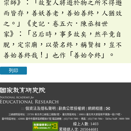
宗師》：「故聖人將遊於物之所不得遯
而皆存，善妖善老，善始善終，人猶效
之。」《史記．卷五六．陳丞相世
家》：「呂后時，事多故矣，然平竟自
脫，定宗廟，以榮名終，稱賢相，豈不
善始善終哉！」也作「善始令終」。
列印
✉
:::
個資法及隱私聲明
|
辭典公眾授權網
|
網網相連
|
三峽總院區地址：237201 新北市三峽區三樹路2號、
臺北院區地址：106011 臺北市大安區和平東路一段179號、
臺中院區地址：420081 臺中市豐原區師範街67號
電話總機：(02)7740-7890、
傳真：(02)7740-7064、
TANet VoIP：9009-7890
線上人數: 1403
累積總人次: 205044681