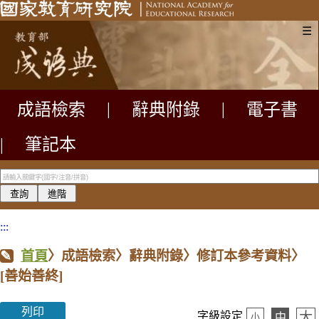
☰
成語檢索
|
辭典附錄
|
電子書
|
筆記本
:::
首頁
〉成語檢索〉辭典附錄〉修訂本參考資料〉
[善始善終]
列印
大
字級設定
中
小