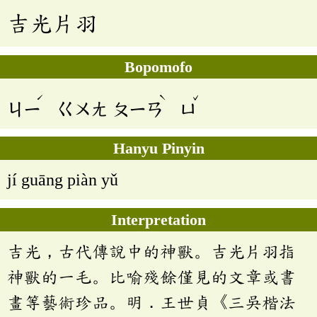
吉光片羽
Bopomofo
ˊ
ˋ
ˇ
ㄐㄧ
ㄍㄨㄤ
ㄆㄧㄢ
ㄩ
Hanyu Pinyin
jí guāng piàn yǔ
Interpretation
吉光，古代傳說中的神獸。吉光片羽指
神獸的一毛。比喻殘餘僅見的文章或書
畫等藝術珍品。明．王世貞《三吳楷法