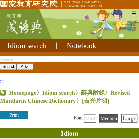
☰
Idiom search
|
Notebook
:::
Homepage
〉Idiom search〉辭典附錄〉Revised
Mandarin Chinese Dictionary〉
[吉光片羽]
Print
Large
Font
Medium
Small
Idiom