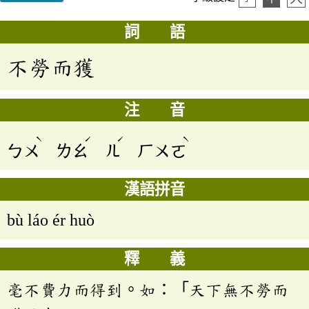
詞 語
不勞而獲
注 音
ˋ
ˊ
ˊ
ˋ
ㄅㄨ
ㄌㄠ
ㄦ
ㄏㄨㄛ
漢語拼音
bù láo ér huò
釋 義
毫不費力而得到。如：「天下無不勞而