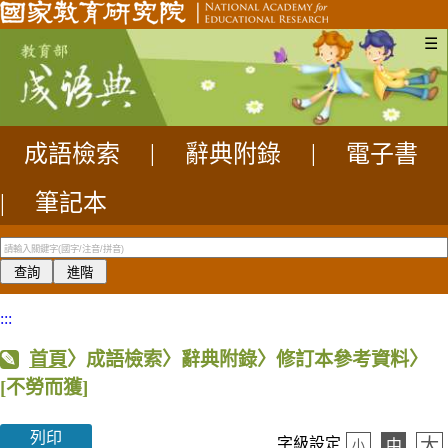
☰
成語檢索
|
辭典附錄
|
電子書
|
筆記本
:::
首頁
〉成語檢索〉辭典附錄〉修訂本參考資料〉
[不勞而獲]
列印
大
字級設定
中
小