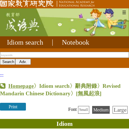
☰
Idiom search
|
Notebook
:::
Homepage
〉Idiom search〉辭典附錄〉Revised
Mandarin Chinese Dictionary〉
[無風起浪]
Print
Large
Font
Medium
Small
Idiom