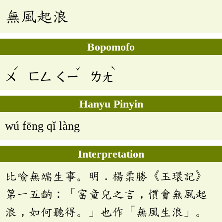
無風起浪
Bopomofo
ˊ
ˇ
ˋ
ㄨ
ㄈㄥ
ㄑㄧ
ㄌㄤ
Hanyu Pinyin
wú fēng qǐ làng
Interpretation
比喻無端生事。明．楊柔勝《玉環記》
第一五齣：「富童兒之言，慣會無風起
浪，如何聽得。」也作「無風生浪」。