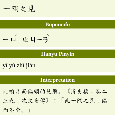
一隅之見
Bopomofo
ˊ
ˋ
ㄧ
ㄩ
ㄓ
ㄐㄧㄢ
Hanyu Pinyin
yī yú zhī jiàn
Interpretation
比喻片面偏頗的見解。《清史稿．卷二
三九．沈文奎傳》：「此一隅之見，偏
而不全。」