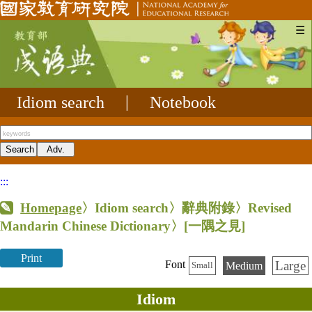
☰
Idiom search
|
Notebook
:::
Homepage
〉Idiom search〉辭典附錄〉Revised
Mandarin Chinese Dictionary〉
[一隅之見]
Print
Large
Font
Medium
Small
Idiom