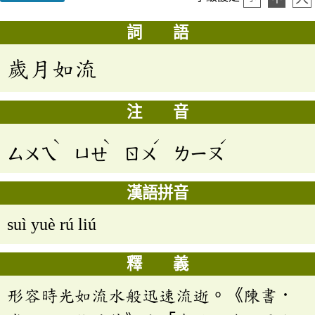
詞 語
歲月如流
注 音
ˋ
ˋ
ˊ
ˊ
ㄙㄨㄟ
ㄩㄝ
ㄖㄨ
ㄌㄧㄡ
漢語拼音
suì yuè rú liú
釋 義
形容時光如流水般迅速流逝。《陳書．