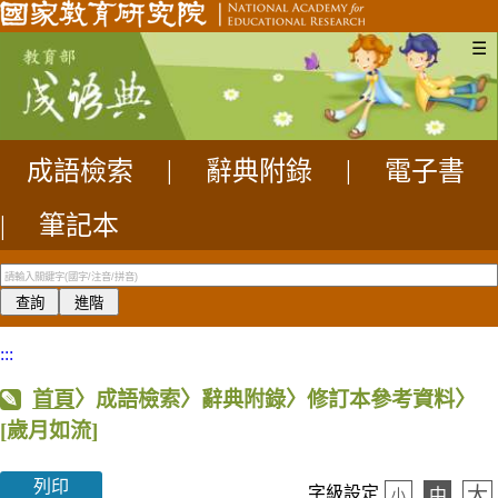
☰
成語檢索
|
辭典附錄
|
電子書
|
筆記本
:::
首頁
〉成語檢索〉辭典附錄〉修訂本參考資料〉
[歲月如流]
列印
大
字級設定
中
小