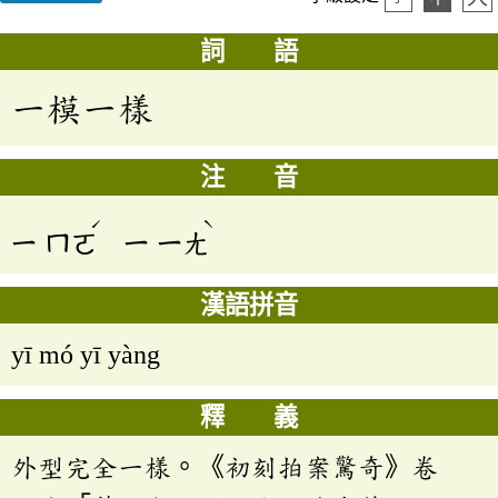
詞 語
一模一樣
注 音
ˊ
ˋ
ㄧ
ㄇㄛ
ㄧ
ㄧㄤ
漢語拼音
yī mó yī yàng
釋 義
外型完全一樣。《初刻拍案驚奇》卷