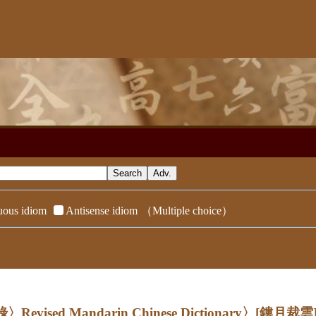
ous idiom
Antisense idiom
（Multiple choice）
evised Mandarin Chinese Dictionary〉
[鏤月裁雲