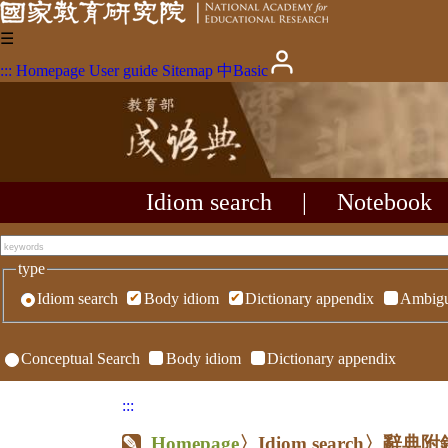
☰
:::
Homepage
User guide
Sitemap
中
Basic
Idiom search
|
Notebook
type
Idiom search
Body idiom
Dictionary appendix
Ambigu
Conceptual Search
Body idiom
Dictionary appendix
:::
Homepage
〉Idiom search〉辭典附錄〉R