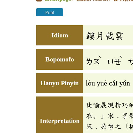
Print
鏤月裁雲
Idiom
ˋ
ˋ
Bopomofo
ㄌㄡ
ㄩㄝ
Hanyu Pinyin
lòu yuè cái yún
比喻展現精巧
衣。」宋．李
Interpretation
宋．吳禮之〈