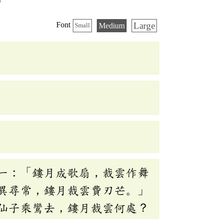
Large
Font
Medium
Small
一：「鏤月成歌扇，裁雲作舞
異尋常，鏤月裁雲費刃芒。」
仙子乘鸞去，鏤月裁雲何處？