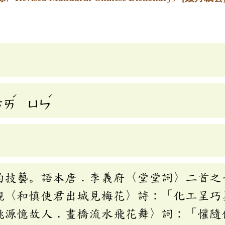
ˊ
ˊ
ㄘㄞ
ㄩㄣ
的技藝。語本唐．李義府〈堂堂詞〉二首之
覯〈和慎使君出城見梅花〉詩：「化工呈巧
桃源憶故人．畫橋流水飛花舞〉詞：「懽隨