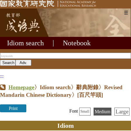
☰
Idiom search
|
Notebook
:::
Homepage
〉Idiom search〉辭典附錄〉Revised
Mandarin Chinese Dictionary〉
[百尺竿頭]
Print
Large
Font
Medium
Small
Idiom