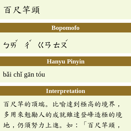
百尺竿頭
Bopomofo
ˇ
ˇ
ˊ
ㄅㄞ
ㄔ
ㄍㄢ
ㄊㄡ
Hanyu Pinyin
bǎi chǐ gān tóu
Interpretation
百尺竿的頂端。比喻達到極高的境界，
多用來勉勵人的成就雖達登峰造極的境
地，仍須努力上進。如：「百尺竿頭，