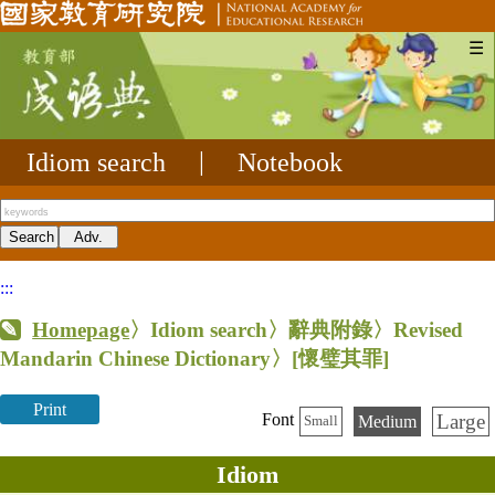
☰
Idiom search
|
Notebook
:::
Homepage
〉Idiom search〉辭典附錄〉Revised
Mandarin Chinese Dictionary〉
[懷璧其罪]
Print
Large
Font
Medium
Small
Idiom