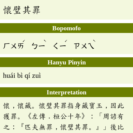
懷璧其罪
Bopomofo
ˊ
ˋ
ˊ
ˋ
ㄏㄨㄞ
ㄅㄧ
ㄑㄧ
ㄗㄨㄟ
Hanyu Pinyin
huái bì qí zuì
Interpretation
懷，懷藏。懷璧其罪指身藏寶玉，因此
獲罪。《左傳．桓公十年》：「周諺有
之：『匹夫無罪，懷璧其罪。』」後比