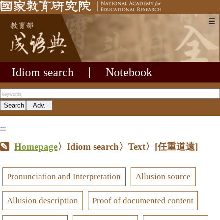
☰
Idiom search
|
Notebook
:::
Homepage
〉Idiom search〉Text〉
[任重道遠]
Pronunciation and Interpretation
Allusion source
Allusion description
Proof of documented content