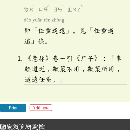
ˋ
ˇ
ˋ
ˋ
ㄉㄠ
ㄩㄢ
ㄖㄣ
ㄓㄨㄥ
dào yuǎn rèn zhòng
即「任重道遠」。見「任重道
遠」條。
《意林》卷一引《尸子》：「車
輕道近，鞭策不用，鞭策所用，
道遠任重。」
Print
Add note