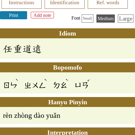
Instructions
Identification
Ref. words
Print
Add note
Large
Font
Medium
Small
Idiom
任重道遠
Bopomofo
ˋ
ˋ
ˋ
ˇ
ㄖㄣ
ㄓㄨㄥ
ㄉㄠ
ㄩㄢ
Hanyu Pinyin
rèn zhòng dào yuǎn
Interpretation