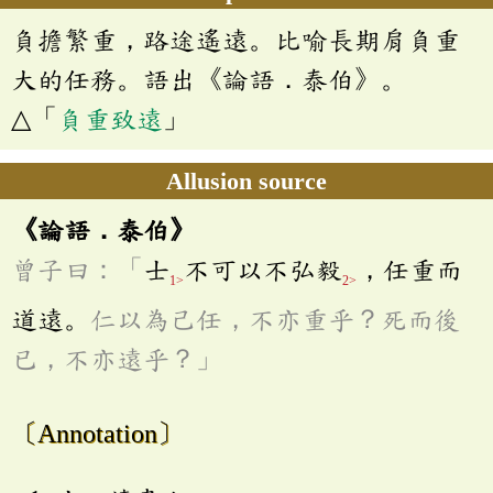
負擔繁重，路途遙遠。比喻長期肩負重
大的任務。語出《論語．泰伯》。
△「
負重致遠
」
Allusion source
《論語．泰伯》
曾子曰：「
士
不可以不弘毅
，任重而
1>
2>
道遠。
仁以為己任，不亦重乎？死而後
已，不亦遠乎？」
〔Annotation〕