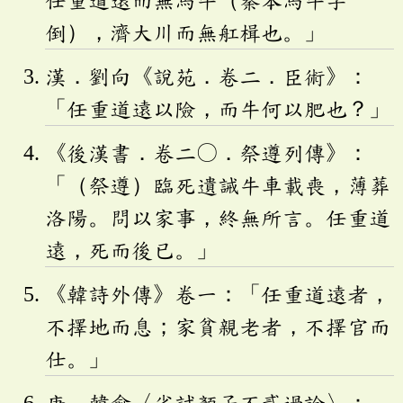
倒），濟大川而無舡楫也。」
漢．劉向《說苑．卷二．臣術》：
「任重道遠以險，而牛何以肥也？」
《後漢書．卷二〇．祭遵列傳》：
「（祭遵）臨死遺誡牛車載喪，薄葬
洛陽。問以家事，終無所言。任重道
遠，死而後已。」
《韓詩外傳》卷一：「任重道遠者，
不擇地而息；家貧親老者，不擇官而
仕。」
唐．韓愈〈省試顏子不貳過論〉：