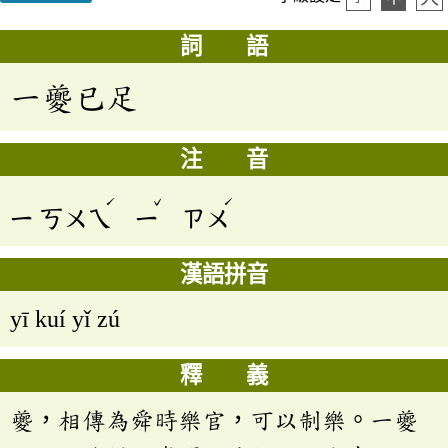
詞 語
一夔已足
注 音
ˊ
ˇ
ˊ
ㄧ
ㄎㄨㄟ
ㄧ
ㄗㄨ
漢語拼音
yī kuí yǐ zú
釋 義
夔，相傳為舜時樂官，可以制樂。一夔