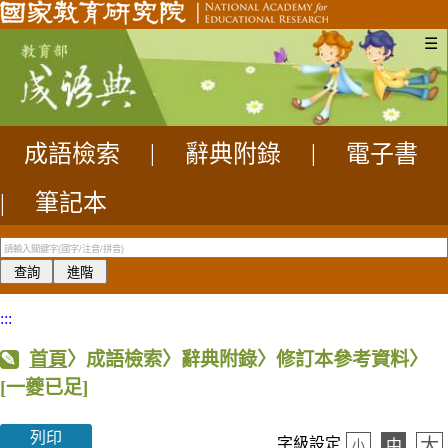
☰
成語檢索
|
辭典附錄
|
電子書
|
筆記本
:::
首頁
〉成語檢索〉辭典附錄〉修訂本參考資料〉
[一夔已足]
列印
大
字級設定
中
小