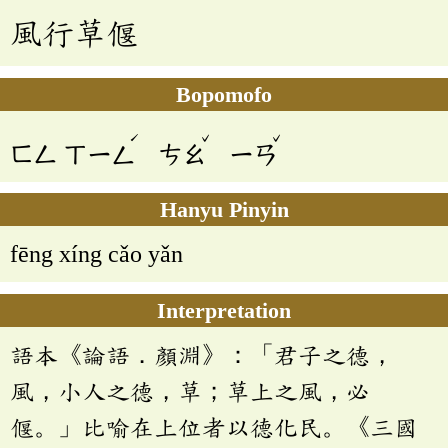
風行草偃
Bopomofo
ˊ
ˇ
ˇ
ㄈㄥ
ㄒㄧㄥ
ㄘㄠ
ㄧㄢ
Hanyu Pinyin
fēng xíng cǎo yǎn
Interpretation
語本《論語．顏淵》：「君子之德，
風，小人之德，草；草上之風，必
偃。」比喻在上位者以德化民。《三國