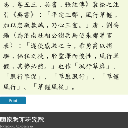
志．卷五三．吳書．張紘傳》裴松之注
引《吳書》：「平定三郡，風行草偃，
加以忠敬款誠，乃心王室。」唐．劉禹
錫〈為淮南杜相公謝兵馬使朱鄭等官
表〉：「遂使感激之士，希勇爵以捐
驅，猖狂之徒，耹聖澤而悛性，風行草
偃，其勢必然。」也作「風行草靡」、
「風行草從」、「草靡風行」、「草偃
風行」、「草偃風從」。
Print