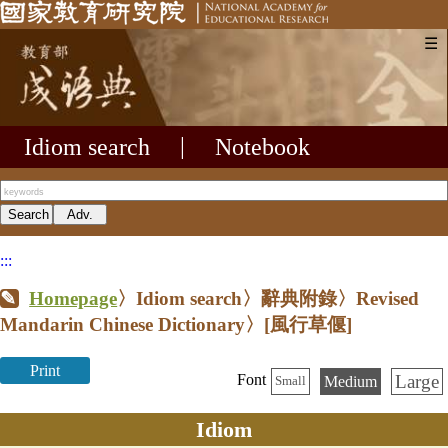
☰
Idiom search
|
Notebook
:::
Homepage
〉Idiom search〉辭典附錄〉Revised
Mandarin Chinese Dictionary〉
[風行草偃]
Print
Large
Font
Medium
Small
Idiom