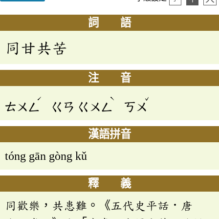
詞 語
同甘共苦
注 音
ˊ
ˋ
ˇ
ㄊㄨㄥ
ㄍㄢ
ㄍㄨㄥ
ㄎㄨ
漢語拼音
tóng gān gòng kǔ
釋 義
同歡樂，共患難。《五代史平話．唐