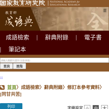
☰
成語檢索
|
辭典附錄
|
電子書
|
筆記本
:::
首頁
〉成語檢索〉辭典附錄〉修訂本參考資料〉
[同甘共苦]
列印
大
字級設定
中
小