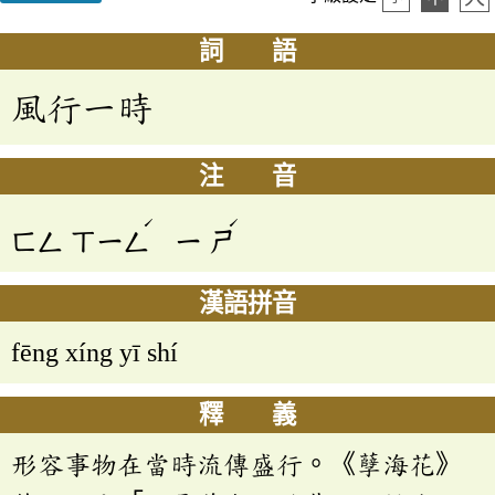
詞 語
風行一時
注 音
ˊ
ˊ
ㄈㄥ
ㄒㄧㄥ
ㄧ
ㄕ
漢語拼音
fēng xíng yī shí
釋 義
形容事物在當時流傳盛行。《孽海花》