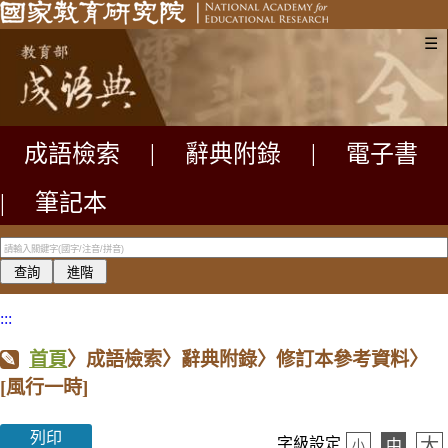
☰
成語檢索
|
辭典附錄
|
電子書
|
筆記本
:::
首頁
〉成語檢索〉辭典附錄〉修訂本參考資料〉
[風行一時]
列印
大
字級設定
中
小